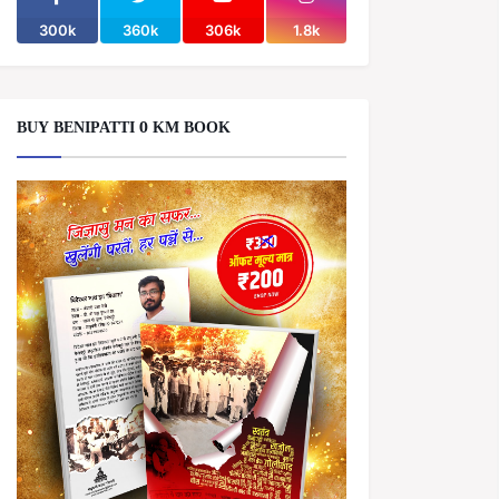
300k
360k
306k
1.8k
BUY BENIPATTI 0 KM BOOK