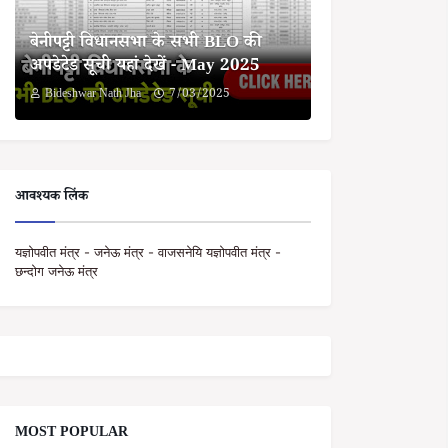
बेनीपट्टी विधानसभा के सभी BLO की
अपडेटेड सूची यहां देखें - May 2025
Bideshwar Nath Jha
7/03/2025
आवश्यक लिंक
यज्ञोपवीत मंत्र - जनेऊ मंत्र - वाजसनेयि यज्ञोपवीत मंत्र -
छन्दोग जनेऊ मंत्र
MOST POPULAR