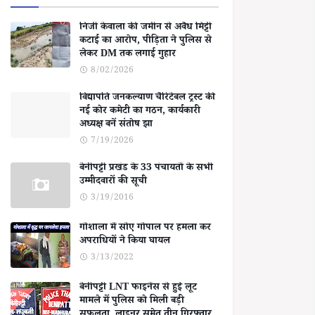
निजी केवाला की जमीन से अवैध मिट्टी
कटाई का आरोप, पीड़िता ने पुलिस से
लेकर DM तक लगाई गुहार
8/02/2026
विद्यापति जनकल्याण चैरिटेबल ट्रस्ट की
नई कोर कमेटी का गठन, कार्यकारी
अध्यक्ष बनें संतोष झा
7/19/2026
बेनीपट्टी प्रखंड के 33 पंचायतों के सभी
उम्मीदवारों की सूची
3/19/2016
गोशाला में सोए गोपाल पर हमला कर
अपराधियों ने किया घायल
3/13/2022
बेनीपट्टी LNT फाइनेंस से हुई लूट
मामले में पुलिस को मिली बड़ी