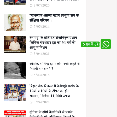
सफलता, लाइनर समेत तीन गिरफ्तार
3/07/2020
मिथिलाक अग्रणी महान बिभूति सब के
संक्षिप्त परिचय ।
7/05/2014
बेनीपट्टी के प्रतिष्ठित सेवानिवृत्त प्रधान
लिपिक चंद्रशेखर झा का 94 वर्ष की
आयु में निधन
5/04/2026
कॉमरेड भोगेन्द्र झा : लोग क्यों कहते थे
'भोगी भगवान' ?
5/23/2018
बिहार बोर्ड रिजल्ट में बेनीपट्टी प्रखंड के
12वीं व 10वीं के टॉपर का होगा
सम्मान, मिलेगा 11,000 रुपया
3/24/2026
दुनिया के शीर्ष वैज्ञानिकों में चमके