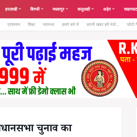
हरलाखी
बिस्फी
मधवापुर
कलुआही
अड़ेर
साहरघा
प्रशासन
शिक्षा
स्वास्थ्य
हमारे बारे में
अपनी खबर हमें भेजें...
फोटो ग
विधानसभा चुनाव का