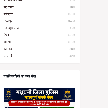
बस हादसा 2016
(16)
बाढ़ खबर
(81)
बेनीपट्टी
(366)
मधवापुर
(675)
महमदपुर कांड
(18)
शिक्षा
(393)
समस्या
(593)
स्वास्थ्य
(381)
हरलाखी
(421)
पदाधिकारियों का नया नंबर