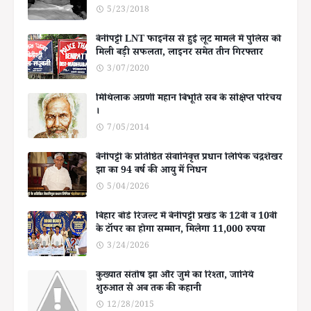
5/23/2018
बेनीपट्टी LNT फाइनेंस से हुई लूट मामले में पुलिस को
मिली बड़ी सफलता, लाइनर समेत तीन गिरफ्तार
3/07/2020
मिथिलाक अग्रणी महान बिभूति सब के संक्षिप्त परिचय
।
7/05/2014
बेनीपट्टी के प्रतिष्ठित सेवानिवृत्त प्रधान लिपिक चंद्रशेखर
झा का 94 वर्ष की आयु में निधन
5/04/2026
बिहार बोर्ड रिजल्ट में बेनीपट्टी प्रखंड के 12वीं व 10वीं
के टॉपर का होगा सम्मान, मिलेगा 11,000 रुपया
3/24/2026
कुख्यात संतोष झा और जुर्म का रिश्ता, जानिये
शुरुआत से अब तक की कहानी
12/28/2015