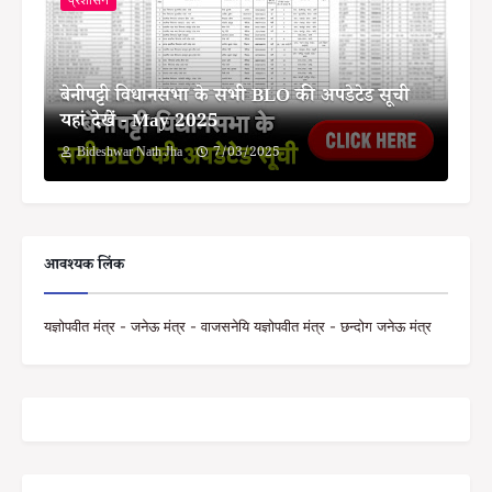
बेनीपट्टी विधानसभा के सभी BLO की अपडेटेड सूची
यहां देखें - May 2025
Bideshwar Nath Jha
7/03/2025
आवश्यक लिंक
यज्ञोपवीत मंत्र - जनेऊ मंत्र - वाजसनेयि यज्ञोपवीत मंत्र - छन्दोग जनेऊ मंत्र