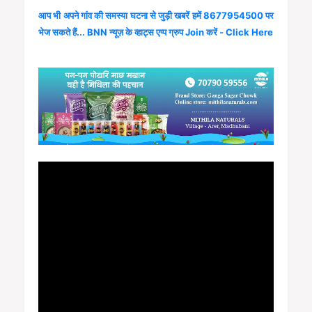
आप भी अपने गांव की समस्या घटना से जुड़ी खबरें हमें 8677954500 पर
भेज सकते हैं... BNN न्यूज़ के व्हाट्स एप्प ग्रुप Join करें - Click Here