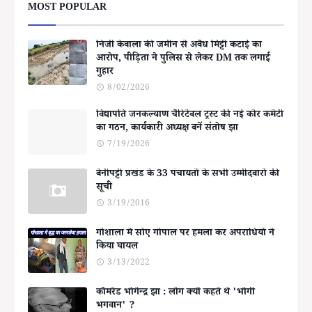
MOST POPULAR
निजी केवाला की जमीन से अवैध मिट्टी कटाई का
आरोप, पीड़िता ने पुलिस से लेकर DM तक लगाई
गुहार
8/02/2026
विद्यापति जनकल्याण चैरिटेबल ट्रस्ट की नई कोर कमेटी
का गठन, कार्यकारी अध्यक्ष बनें संतोष झा
7/19/2026
बेनीपट्टी प्रखंड के 33 पंचायतों के सभी उम्मीदवारों की
सूची
3/19/2016
गोशाला में सोए गोपाल पर हमला कर अपराधियों ने
किया घायल
3/13/2022
कॉमरेड भोगेन्द्र झा : लोग क्यों कहते थे 'भोगी
भगवान' ?