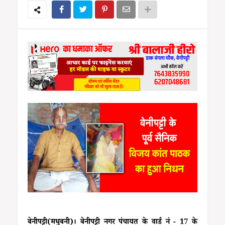
बेनीपट्टी(मधुबनी)। बेनीपट्टी नगर पंचायत के वार्ड नं - 17 के