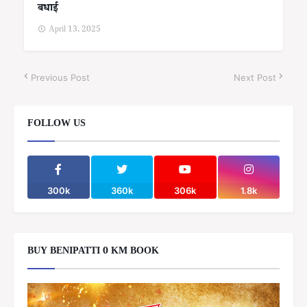
बधाई
April 13, 2025
Previous Post
Next Post
FOLLOW US
300k
360k
306k
1.8k
BUY BENIPATTI 0 KM BOOK