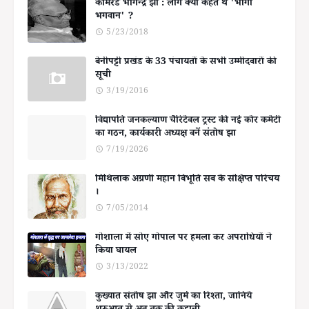
कॉमरेड भोगेन्द्र झा : लोग क्यों कहते थे 'भोगी
भगवान' ?
5/23/2018
बेनीपट्टी प्रखंड के 33 पंचायतों के सभी उम्मीदवारों की
सूची
3/19/2016
विद्यापति जनकल्याण चैरिटेबल ट्रस्ट की नई कोर कमेटी
का गठन, कार्यकारी अध्यक्ष बनें संतोष झा
7/19/2026
मिथिलाक अग्रणी महान बिभूति सब के संक्षिप्त परिचय
।
7/05/2014
गोशाला में सोए गोपाल पर हमला कर अपराधियों ने
किया घायल
3/13/2022
कुख्यात संतोष झा और जुर्म का रिश्ता, जानिये