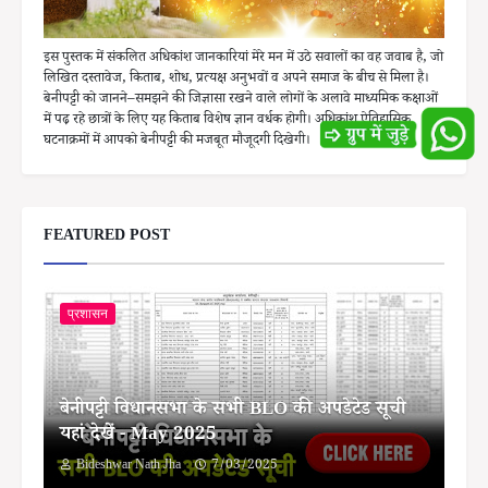
इस पुस्तक में संकलित अधिकांश जानकारियां मेरे मन में उठे सवालों का वह जवाब है, जो
लिखित दस्तावेज, किताब, शोध, प्रत्यक्ष अनुभवों व अपने समाज के बीच से मिला है।
बेनीपट्टी को जानने–समझने की जिज्ञासा रखने वाले लोगों के अलावे माध्यमिक कक्षाओं
में पढ़ रहे छात्रों के लिए यह किताब विशेष ज्ञान वर्धक होगी। अधिकांश ऐतिहासिक
घटनाक्रमों में आपको बेनीपट्टी की मजबूत मौजूदगी दिखेगी।
FEATURED POST
प्रशासन
बेनीपट्टी विधानसभा के सभी BLO की अपडेटेड सूची
यहां देखें - May 2025
Bideshwar Nath Jha
7/03/2025