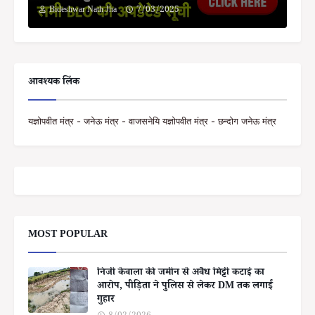
Bideshwar Nath Jha
7/03/2025
आवश्यक लिंक
यज्ञोपवीत मंत्र - जनेऊ मंत्र - वाजसनेयि यज्ञोपवीत मंत्र - छन्दोग जनेऊ मंत्र
MOST POPULAR
निजी केवाला की जमीन से अवैध मिट्टी कटाई का
आरोप, पीड़िता ने पुलिस से लेकर DM तक लगाई
गुहार