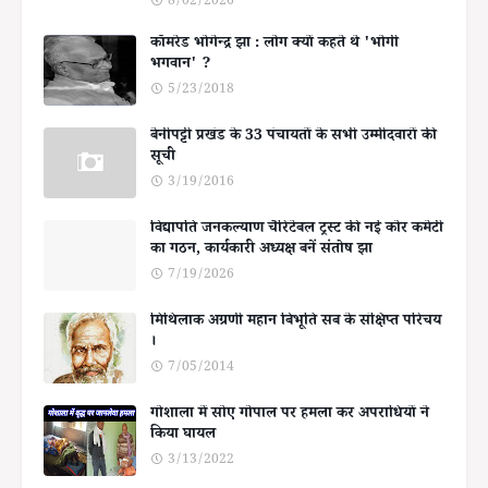
8/02/2026
कॉमरेड भोगेन्द्र झा : लोग क्यों कहते थे 'भोगी
भगवान' ?
5/23/2018
बेनीपट्टी प्रखंड के 33 पंचायतों के सभी उम्मीदवारों की
सूची
3/19/2016
विद्यापति जनकल्याण चैरिटेबल ट्रस्ट की नई कोर कमेटी
का गठन, कार्यकारी अध्यक्ष बनें संतोष झा
7/19/2026
मिथिलाक अग्रणी महान बिभूति सब के संक्षिप्त परिचय
।
7/05/2014
गोशाला में सोए गोपाल पर हमला कर अपराधियों ने
किया घायल
3/13/2022