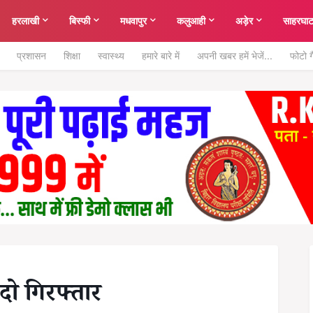
हरलाखी
बिस्फी
मधवापुर
कलुआही
अड़ेर
साहरघा
प्रशासन
शिक्षा
स्वास्थ्य
हमारे बारे में
अपनी खबर हमें भेजें...
फोटो ग
दो गिरफ्तार