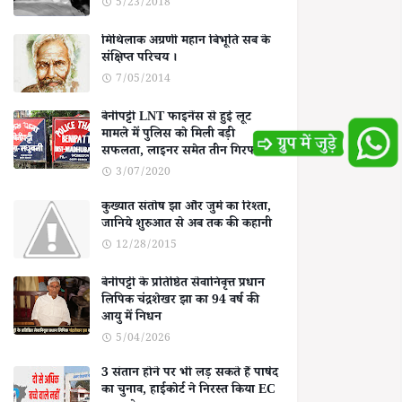
5/23/2018
मिथिलाक अग्रणी महान बिभूति सब के
संक्षिप्त परिचय ।
7/05/2014
बेनीपट्टी LNT फाइनेंस से हुई लूट
मामले में पुलिस को मिली बड़ी
सफलता, लाइनर समेत तीन गिरफ्तार
3/07/2020
कुख्यात संतोष झा और जुर्म का रिश्ता,
जानिये शुरुआत से अब तक की कहानी
12/28/2015
बेनीपट्टी के प्रतिष्ठित सेवानिवृत्त प्रधान
लिपिक चंद्रशेखर झा का 94 वर्ष की
आयु में निधन
5/04/2026
3 संतान होने पर भी लड़ सकते हैं पार्षद
का चुनाव, हाईकोर्ट ने निरस्त किया EC