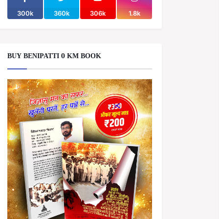
300k
360k
306k
1.8k
BUY BENIPATTI 0 KM BOOK