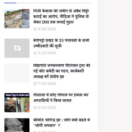
निजी केवाला की जमीन से अवैध मिट्टी
कटाई का आरोप, पीड़िता ने पुलिस से
लेकर DM तक लगाई गुहार
8/02/2026
बेनीपट्टी प्रखंड के 33 पंचायतों के सभी
उम्मीदवारों की सूची
3/19/2016
विद्यापति जनकल्याण चैरिटेबल ट्रस्ट की
नई कोर कमेटी का गठन, कार्यकारी
अध्यक्ष बनें संतोष झा
7/19/2026
गोशाला में सोए गोपाल पर हमला कर
अपराधियों ने किया घायल
3/13/2022
कॉमरेड भोगेन्द्र झा : लोग क्यों कहते थे
'भोगी भगवान' ?