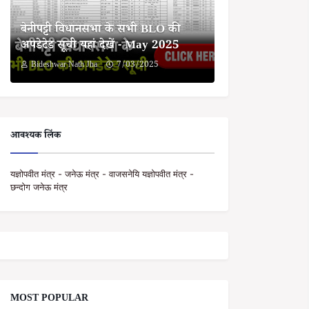
बेनीपट्टी विधानसभा के सभी BLO की
अपडेटेड सूची यहां देखें - May 2025
Bideshwar Nath Jha
7/03/2025
आवश्यक लिंक
यज्ञोपवीत मंत्र - जनेऊ मंत्र - वाजसनेयि यज्ञोपवीत मंत्र -
छन्दोग जनेऊ मंत्र
MOST POPULAR