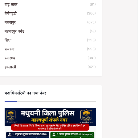
बाढ़ खबर
(81)
बेनीपट्टी
(366)
मधवापुर
(675)
महमदपुर कांड
(18)
शिक्षा
(393)
समस्या
(593)
स्वास्थ्य
(381)
हरलाखी
(421)
पदाधिकारियों का नया नंबर