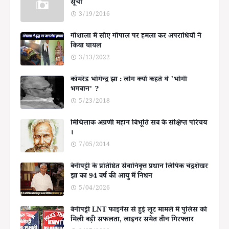
सूची
3/19/2016
गोशाला में सोए गोपाल पर हमला कर अपराधियों ने
किया घायल
3/13/2022
कॉमरेड भोगेन्द्र झा : लोग क्यों कहते थे 'भोगी
भगवान' ?
5/23/2018
मिथिलाक अग्रणी महान बिभूति सब के संक्षिप्त परिचय
।
7/05/2014
बेनीपट्टी के प्रतिष्ठित सेवानिवृत्त प्रधान लिपिक चंद्रशेखर
झा का 94 वर्ष की आयु में निधन
5/04/2026
बेनीपट्टी LNT फाइनेंस से हुई लूट मामले में पुलिस को
मिली बड़ी सफलता, लाइनर समेत तीन गिरफ्तार