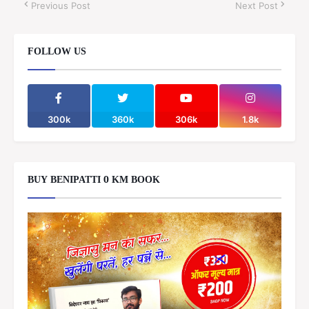
Previous Post
Next Post
FOLLOW US
300k
360k
306k
1.8k
BUY BENIPATTI 0 KM BOOK