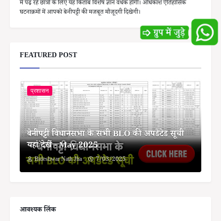
में पढ़ रहे छात्रों के लिए यह किताब विशेष ज्ञान वर्धक होगी। अधिकांश ऐतिहासिक
घटनाक्रमों में आपको बेनीपट्टी की मजबूत मौजूदगी दिखेगी।
FEATURED POST
प्रशासन
बेनीपट्टी विधानसभा के सभी BLO की अपडेटेड सूची
यहां देखें - May 2025
Bideshwar Nath Jha
7/03/2025
आवश्यक लिंक