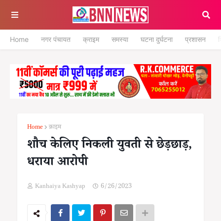
Home
नगर पंचायत
क्राइम
समस्या
घटना दुर्घटना
प्रशासन
श
Home
क्राइम
शौच केलिए निकली युवती से छेड़छाड़,
धराया आरोपी
Kanhaiya Kashyap
6/26/2023