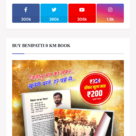
300k
360k
306k
1.8k
BUY BENIPATTI 0 KM BOOK