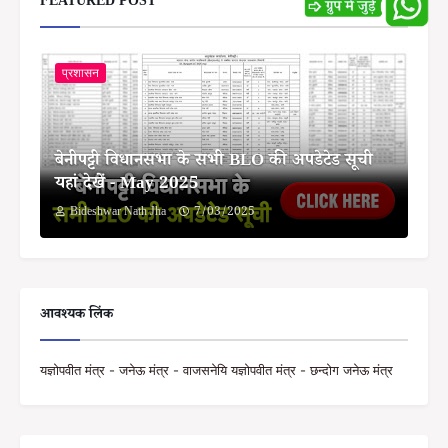
FEATURED POST
प्रशासन
बेनीपट्टी विधानसभा के सभी BLO की अपडेटेड सूची
यहां देखें - May 2025
Bideshwar Nath Jha
7/03/2025
आवश्यक लिंक
यज्ञोपवीत मंत्र - जनेऊ मंत्र - वाजसनेयि यज्ञोपवीत मंत्र - छन्दोग जनेऊ मंत्र