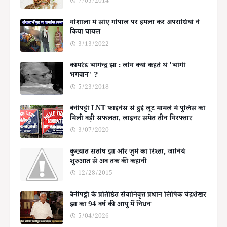
7/05/2014
गोशाला में सोए गोपाल पर हमला कर अपराधियों ने
किया घायल
3/13/2022
कॉमरेड भोगेन्द्र झा : लोग क्यों कहते थे 'भोगी
भगवान' ?
5/23/2018
बेनीपट्टी LNT फाइनेंस से हुई लूट मामले में पुलिस को
मिली बड़ी सफलता, लाइनर समेत तीन गिरफ्तार
3/07/2020
कुख्यात संतोष झा और जुर्म का रिश्ता, जानिये
शुरुआत से अब तक की कहानी
12/28/2015
बेनीपट्टी के प्रतिष्ठित सेवानिवृत्त प्रधान लिपिक चंद्रशेखर
झा का 94 वर्ष की आयु में निधन
5/04/2026