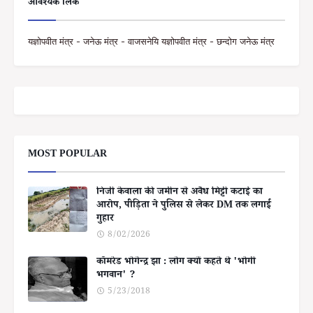
आवश्यक लिंक
यज्ञोपवीत मंत्र - जनेऊ मंत्र - वाजसनेयि यज्ञोपवीत मंत्र - छन्दोग जनेऊ मंत्र
MOST POPULAR
निजी केवाला की जमीन से अवैध मिट्टी कटाई का
आरोप, पीड़िता ने पुलिस से लेकर DM तक लगाई
गुहार
8/02/2026
कॉमरेड भोगेन्द्र झा : लोग क्यों कहते थे 'भोगी
भगवान' ?
5/23/2018