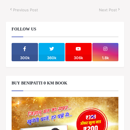
Previous Post
Next Post
FOLLOW US
300k
360k
306k
1.8k
BUY BENIPATTI 0 KM BOOK