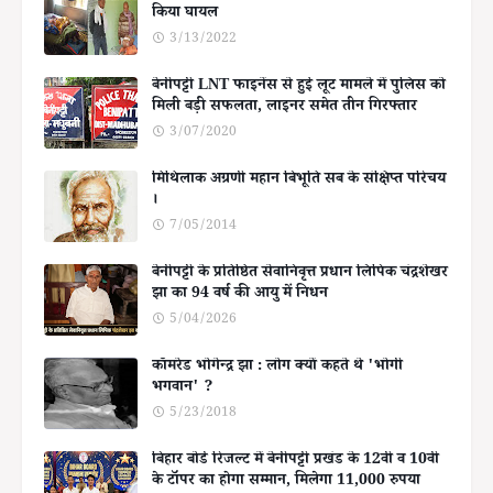
किया घायल
3/13/2022
बेनीपट्टी LNT फाइनेंस से हुई लूट मामले में पुलिस को
मिली बड़ी सफलता, लाइनर समेत तीन गिरफ्तार
3/07/2020
मिथिलाक अग्रणी महान बिभूति सब के संक्षिप्त परिचय
।
7/05/2014
बेनीपट्टी के प्रतिष्ठित सेवानिवृत्त प्रधान लिपिक चंद्रशेखर
झा का 94 वर्ष की आयु में निधन
5/04/2026
कॉमरेड भोगेन्द्र झा : लोग क्यों कहते थे 'भोगी
भगवान' ?
5/23/2018
बिहार बोर्ड रिजल्ट में बेनीपट्टी प्रखंड के 12वीं व 10वीं
के टॉपर का होगा सम्मान, मिलेगा 11,000 रुपया