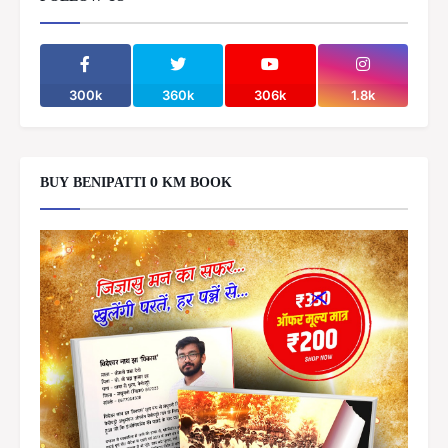
300k
360k
306k
1.8k
BUY BENIPATTI 0 KM BOOK