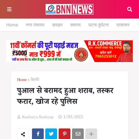
Home
नगर पंचायत
क्राइम
समस्या
घटना दुर्घटना
प्रशासन
श
Home
बिस्फी
पुआल से बरामद हुआ शराब, तस्कर
फरार, खोज रहे पुलिस
Kanhaiya Kashyap
1/03/2023