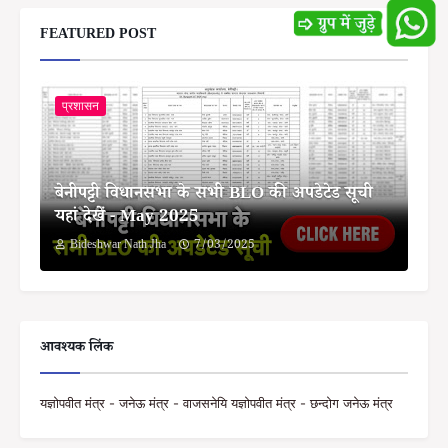
FEATURED POST
प्रशासन
बेनीपट्टी विधानसभा के सभी BLO की अपडेटेड सूची
यहां देखें - May 2025
Bideshwar Nath Jha
7/03/2025
आवश्यक लिंक
यज्ञोपवीत मंत्र - जनेऊ मंत्र - वाजसनेयि यज्ञोपवीत मंत्र - छन्दोग जनेऊ मंत्र