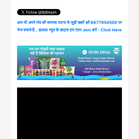
आप भी अपने गांव की समस्या घटना से जुड़ी खबरें हमें 8677954500 पर
भेज सकते हैं... BNN न्यूज़ के व्हाट्स एप्प ग्रुप Join करें - Click Here