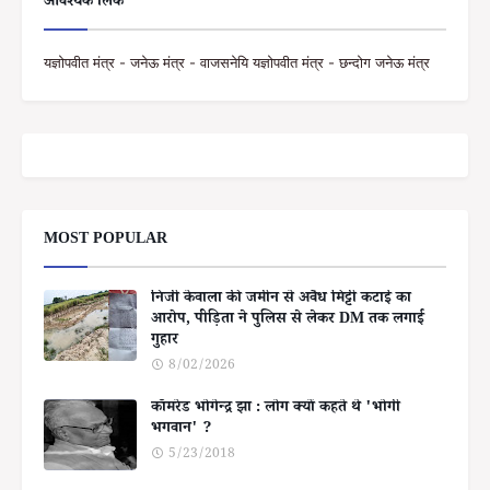
आवश्यक लिंक
यज्ञोपवीत मंत्र - जनेऊ मंत्र - वाजसनेयि यज्ञोपवीत मंत्र - छन्दोग जनेऊ मंत्र
MOST POPULAR
निजी केवाला की जमीन से अवैध मिट्टी कटाई का
आरोप, पीड़िता ने पुलिस से लेकर DM तक लगाई
गुहार
8/02/2026
कॉमरेड भोगेन्द्र झा : लोग क्यों कहते थे 'भोगी
भगवान' ?
5/23/2018