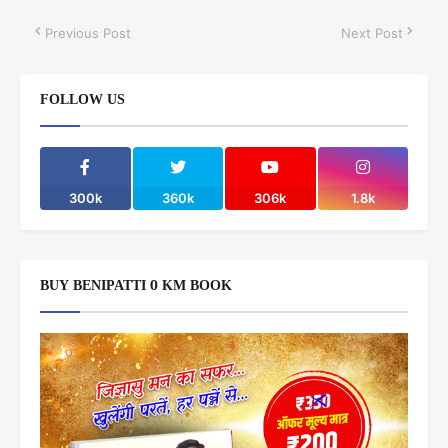
Previous Post
Next Post
FOLLOW US
300k
360k
306k
1.8k
BUY BENIPATTI 0 KM BOOK