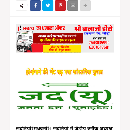
लदनियां(मधुबनी)। लदनियां में जेडीयू ब्लॉक अध्यक्ष