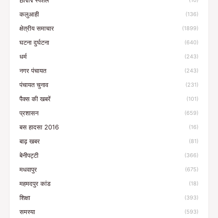
BNN स्पेशल
(10)
कलुआही
(136)
क्षेत्रीय समाचार
(1899)
घटना दुर्घटना
(640)
धर्म
(243)
नगर पंचायत
(243)
पंचायत चुनाव
(231)
पैक्स की खबरें
(101)
प्रशासन
(659)
बस हादसा 2016
(16)
बाढ़ खबर
(81)
बेनीपट्टी
(366)
मधवापुर
(675)
महमदपुर कांड
(18)
शिक्षा
(393)
समस्या
(593)