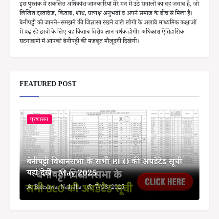
इस पुस्तक में संकलित अधिकांश जानकारियां मेरे मन में उठे सवालों का वह जवाब है, जो
लिखित दस्तावेज, किताब, शोध, प्रत्यक्ष अनुभवों व अपने समाज के बीच से मिला है।
बेनीपट्टी को जानने–समझने की जिज्ञासा रखने वाले लोगों के अलावे माध्यमिक कक्षाओं
में पढ़ रहे छात्रों के लिए यह किताब विशेष ज्ञान वर्धक होगी। अधिकांश ऐतिहासिक
घटनाक्रमों में आपको बेनीपट्टी की मजबूत मौजूदगी दिखेगी।
FEATURED POST
प्रशासन
बेनीपट्टी विधानसभा के सभी BLO की अपडेटेड सूची
यहां देखें - May 2025
Bideshwar Nath Jha
7/03/2025