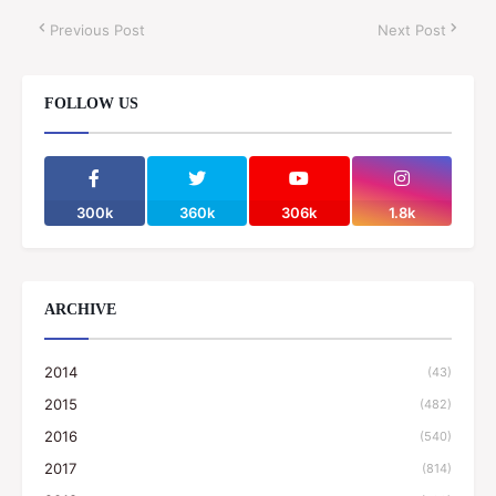
Previous Post
Next Post
FOLLOW US
300k
360k
306k
1.8k
ARCHIVE
2014
(43)
2015
(482)
2016
(540)
2017
(814)