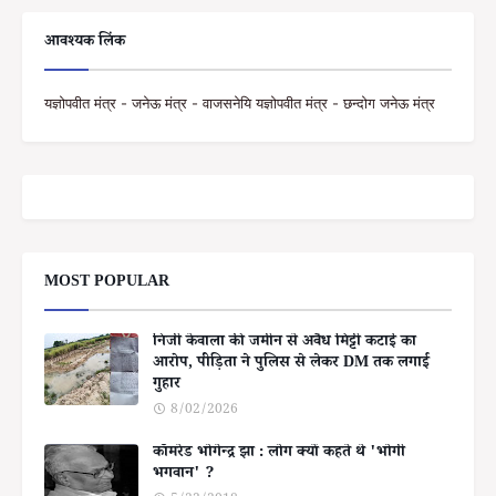
आवश्यक लिंक
यज्ञोपवीत मंत्र - जनेऊ मंत्र - वाजसनेयि यज्ञोपवीत मंत्र - छन्दोग जनेऊ मंत्र
MOST POPULAR
निजी केवाला की जमीन से अवैध मिट्टी कटाई का
आरोप, पीड़िता ने पुलिस से लेकर DM तक लगाई
गुहार
8/02/2026
कॉमरेड भोगेन्द्र झा : लोग क्यों कहते थे 'भोगी
भगवान' ?