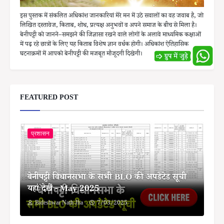
इस पुस्तक में संकलित अधिकांश जानकारियां मेरे मन में उठे सवालों का वह जवाब है, जो
लिखित दस्तावेज, किताब, शोध, प्रत्यक्ष अनुभवों व अपने समाज के बीच से मिला है।
बेनीपट्टी को जानने–समझने की जिज्ञासा रखने वाले लोगों के अलावे माध्यमिक कक्षाओं
में पढ़ रहे छात्रों के लिए यह किताब विशेष ज्ञान वर्धक होगी। अधिकांश ऐतिहासिक
घटनाक्रमों में आपको बेनीपट्टी की मजबूत मौजूदगी दिखेगी।
FEATURED POST
प्रशासन
बेनीपट्टी विधानसभा के सभी BLO की अपडेटेड सूची
यहां देखें - May 2025
Bideshwar Nath Jha
7/03/2025