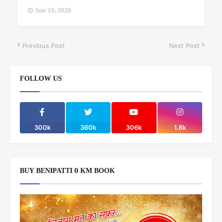
June 15, 2026
Previous Post
Next Post
FOLLOW US
300k
360k
306k
1.8k
BUY BENIPATTI 0 KM BOOK