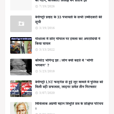
का गठन, कार्यकारी अध्यक्ष बनें संतोष झा
7/19/2026
बेनीपट्टी प्रखंड के 33 पंचायतों के सभी उम्मीदवारों की
सूची
3/19/2016
गोशाला में सोए गोपाल पर हमला कर अपराधियों ने
किया घायल
3/13/2022
कॉमरेड भोगेन्द्र झा : लोग क्यों कहते थे 'भोगी
भगवान' ?
5/23/2018
बेनीपट्टी LNT फाइनेंस से हुई लूट मामले में पुलिस को
मिली बड़ी सफलता, लाइनर समेत तीन गिरफ्तार
3/07/2020
मिथिलाक अग्रणी महान बिभूति सब के संक्षिप्त परिचय
।