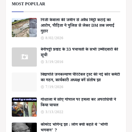
MOST POPULAR
निजी केवाला की जमीन से अवैध मिट्टी कटाई का
आरोप, पीड़िता ने पुलिस से लेकर DM तक लगाई
गुहार
8/02/2026
बेनीपट्टी प्रखंड के 33 पंचायतों के सभी उम्मीदवारों की
सूची
3/19/2016
विद्यापति जनकल्याण चैरिटेबल ट्रस्ट की नई कोर कमेटी
का गठन, कार्यकारी अध्यक्ष बनें संतोष झा
7/19/2026
गोशाला में सोए गोपाल पर हमला कर अपराधियों ने
किया घायल
3/13/2022
कॉमरेड भोगेन्द्र झा : लोग क्यों कहते थे 'भोगी
भगवान' ?