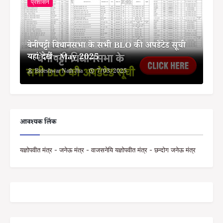
प्रशासन
बेनीपट्टी विधानसभा के सभी BLO की अपडेटेड सूची
यहां देखें - May 2025
Bideshwar Nath Jha
7/03/2025
आवश्यक लिंक
यज्ञोपवीत मंत्र - जनेऊ मंत्र - वाजसनेयि यज्ञोपवीत मंत्र - छन्दोग जनेऊ मंत्र