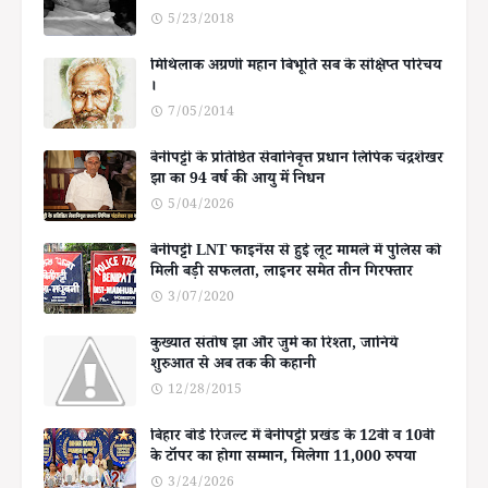
5/23/2018
मिथिलाक अग्रणी महान बिभूति सब के संक्षिप्त परिचय
।
7/05/2014
बेनीपट्टी के प्रतिष्ठित सेवानिवृत्त प्रधान लिपिक चंद्रशेखर
झा का 94 वर्ष की आयु में निधन
5/04/2026
बेनीपट्टी LNT फाइनेंस से हुई लूट मामले में पुलिस को
मिली बड़ी सफलता, लाइनर समेत तीन गिरफ्तार
3/07/2020
कुख्यात संतोष झा और जुर्म का रिश्ता, जानिये
शुरुआत से अब तक की कहानी
12/28/2015
बिहार बोर्ड रिजल्ट में बेनीपट्टी प्रखंड के 12वीं व 10वीं
के टॉपर का होगा सम्मान, मिलेगा 11,000 रुपया
3/24/2026