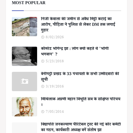
MOST POPULAR
निजी केवाला की जमीन से अवैध मिट्टी कटाई का
आरोप, पीड़िता ने पुलिस से लेकर DM तक लगाई
गुहार
8/02/2026
कॉमरेड भोगेन्द्र झा : लोग क्यों कहते थे 'भोगी
भगवान' ?
5/23/2018
बेनीपट्टी प्रखंड के 33 पंचायतों के सभी उम्मीदवारों की
सूची
3/19/2016
मिथिलाक अग्रणी महान बिभूति सब के संक्षिप्त परिचय
।
7/05/2014
विद्यापति जनकल्याण चैरिटेबल ट्रस्ट की नई कोर कमेटी
का गठन, कार्यकारी अध्यक्ष बनें संतोष झा