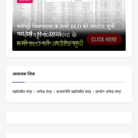
बेनीपट्टी विधानसभा के सभी BLO की अपडेटेड सूची
यहां देखें - May 2025
Bideshwar Nath Jha
7/03/2025
आवश्यक लिंक
यज्ञोपवीत मंत्र - जनेऊ मंत्र - वाजसनेयि यज्ञोपवीत मंत्र - छन्दोग जनेऊ मंत्र