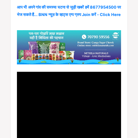
आप भी अपने गांव की समस्या घटना से जुड़ी खबरें हमें 8677954500 पर
भेज सकते हैं... BNN न्यूज़ के व्हाट्स एप्प ग्रुप Join करें - Click Here