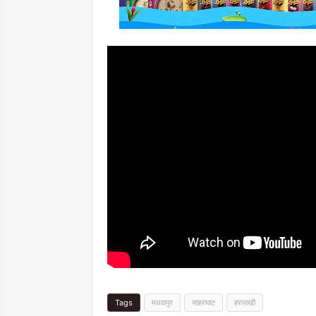
Tags
मधवापुर
साहरघाट
हरलाखी