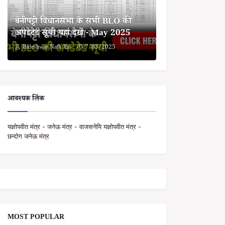
बेनीपट्टी विधानसभा के सभी BLO की
अपडेटेड सूची यहां देखें - May 2025
Bideshwar Nath Jha
7/03/2025
आवश्यक लिंक
यज्ञोपवीत मंत्र - जनेऊ मंत्र - वाजसनेयि यज्ञोपवीत मंत्र -
छन्दोग जनेऊ मंत्र
MOST POPULAR