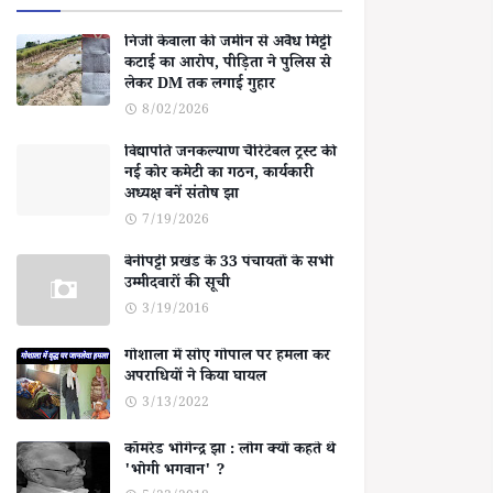
निजी केवाला की जमीन से अवैध मिट्टी
कटाई का आरोप, पीड़िता ने पुलिस से
लेकर DM तक लगाई गुहार
8/02/2026
विद्यापति जनकल्याण चैरिटेबल ट्रस्ट की
नई कोर कमेटी का गठन, कार्यकारी
अध्यक्ष बनें संतोष झा
7/19/2026
बेनीपट्टी प्रखंड के 33 पंचायतों के सभी
उम्मीदवारों की सूची
3/19/2016
गोशाला में सोए गोपाल पर हमला कर
अपराधियों ने किया घायल
3/13/2022
कॉमरेड भोगेन्द्र झा : लोग क्यों कहते थे
'भोगी भगवान' ?