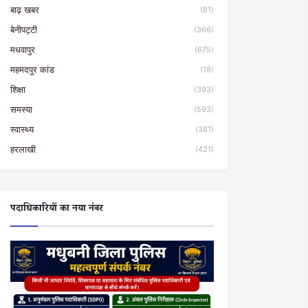
बाढ़ खबर
(81)
बेनीपट्टी
(366)
मधवापुर
(675)
महमदपुर कांड
(18)
शिक्षा
(393)
समस्या
(593)
स्वास्थ्य
(381)
हरलाखी
(421)
पदाधिकारियों का नया नंबर