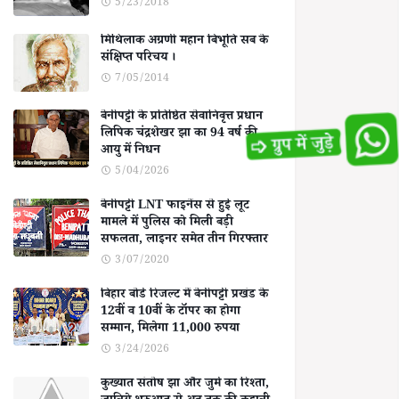
5/23/2018
मिथिलाक अग्रणी महान बिभूति सब के
संक्षिप्त परिचय ।
7/05/2014
बेनीपट्टी के प्रतिष्ठित सेवानिवृत्त प्रधान
लिपिक चंद्रशेखर झा का 94 वर्ष की
आयु में निधन
5/04/2026
बेनीपट्टी LNT फाइनेंस से हुई लूट
मामले में पुलिस को मिली बड़ी
सफलता, लाइनर समेत तीन गिरफ्तार
3/07/2020
बिहार बोर्ड रिजल्ट में बेनीपट्टी प्रखंड के
12वीं व 10वीं के टॉपर का होगा
सम्मान, मिलेगा 11,000 रुपया
3/24/2026
कुख्यात संतोष झा और जुर्म का रिश्ता,