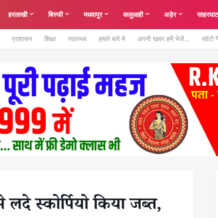
हरलाखी
बिस्फी
मधवापुर
कलुआही
अड़ेर
साहरघा
प्रशासन
शिक्षा
स्वास्थ्य
हमारे बारे में
अपनी खबर हमें भेजें...
फोटो ग
 लदे स्कोर्पियो किया जब्त,