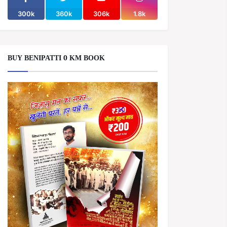
300k
360k
306k
1.8k
BUY BENIPATTI 0 KM BOOK