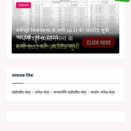
प्रशासन
बेनीपट्टी विधानसभा के सभी BLO की अपडेटेड सूची
यहां देखें - May 2025
Bideshwar Nath Jha
7/03/2025
आवश्यक लिंक
यज्ञोपवीत मंत्र - जनेऊ मंत्र - वाजसनेयि यज्ञोपवीत मंत्र - छन्दोग जनेऊ मंत्र