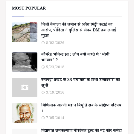
MOST POPULAR
निजी केवाला की जमीन से अवैध मिट्टी कटाई का
आरोप, पीड़िता ने पुलिस से लेकर DM तक लगाई
गुहार
8/02/2026
कॉमरेड भोगेन्द्र झा : लोग क्यों कहते थे 'भोगी
भगवान' ?
5/23/2018
बेनीपट्टी प्रखंड के 33 पंचायतों के सभी उम्मीदवारों की
सूची
3/19/2016
मिथिलाक अग्रणी महान बिभूति सब के संक्षिप्त परिचय
।
7/05/2014
विद्यापति जनकल्याण चैरिटेबल ट्रस्ट की नई कोर कमेटी