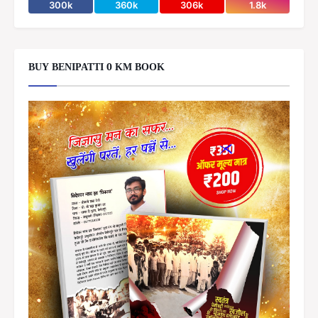
300k
360k
306k
1.8k
BUY BENIPATTI 0 KM BOOK