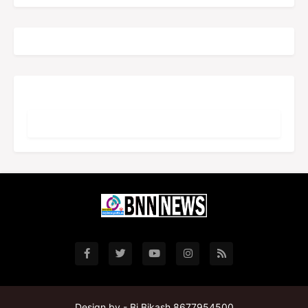
Design by -
Bj Bikash 8677954500