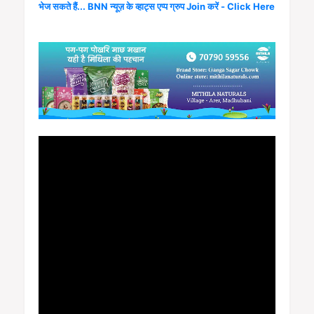
भेज सकते हैं... BNN न्यूज़ के व्हाट्स एप्प ग्रुप Join करें - Click Here