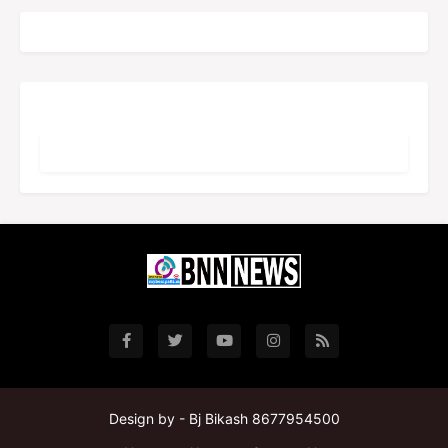
Design by -
Bj Bikash 8677954500