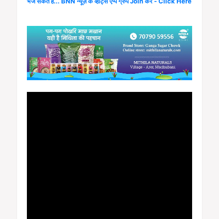
भेज सकते हैं... BNN न्यूज़ के व्हाट्स एप्प ग्रुप Join करें - Click Here