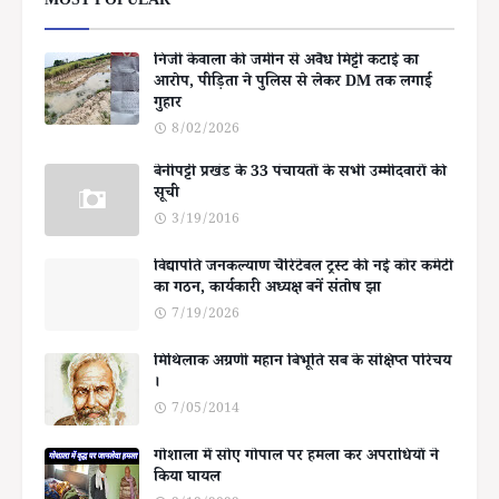
MOST POPULAR
निजी केवाला की जमीन से अवैध मिट्टी कटाई का
आरोप, पीड़िता ने पुलिस से लेकर DM तक लगाई
गुहार
8/02/2026
बेनीपट्टी प्रखंड के 33 पंचायतों के सभी उम्मीदवारों की
सूची
3/19/2016
विद्यापति जनकल्याण चैरिटेबल ट्रस्ट की नई कोर कमेटी
का गठन, कार्यकारी अध्यक्ष बनें संतोष झा
7/19/2026
मिथिलाक अग्रणी महान बिभूति सब के संक्षिप्त परिचय
।
7/05/2014
गोशाला में सोए गोपाल पर हमला कर अपराधियों ने
किया घायल