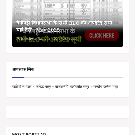
बेनीपट्टी विधानसभा के सभी BLO की अपडेटेड सूची
यहां देखें - May 2025
Bideshwar Nath Jha
7/03/2025
आवश्यक लिंक
यज्ञोपवीत मंत्र - जनेऊ मंत्र - वाजसनेयि यज्ञोपवीत मंत्र - छन्दोग जनेऊ मंत्र