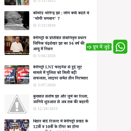
3/13/2022
कॉमरेड भोगेन्द्र झा : लोग क्यों कहते थे
'भोगी भगवान' ?
5/23/2018
बेनीपट्टी के प्रतिष्ठित सेवानिवृत्त प्रधान
लिपिक चंद्रशेखर झा का 94 वर्ष की
आयु में निधन
5/04/2026
बेनीपट्टी LNT फाइनेंस से हुई लूट
मामले में पुलिस को मिली बड़ी
सफलता, लाइनर समेत तीन गिरफ्तार
3/07/2020
कुख्यात संतोष झा और जुर्म का रिश्ता,
जानिये शुरुआत से अब तक की कहानी
12/28/2015
बिहार बोर्ड रिजल्ट में बेनीपट्टी प्रखंड के
12वीं व 10वीं के टॉपर का होगा