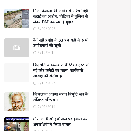
निजी केवाला की जमीन से अवैध मिट्टी
कटाई का आरोप, पीड़िता ने पुलिस से
लेकर DM तक लगाई गुहार
8/02/2026
बेनीपट्टी प्रखंड के 33 पंचायतों के सभी
उम्मीदवारों की सूची
3/19/2016
विद्यापति जनकल्याण चैरिटेबल ट्रस्ट की
नई कोर कमेटी का गठन, कार्यकारी
अध्यक्ष बनें संतोष झा
7/19/2026
मिथिलाक अग्रणी महान बिभूति सब के
संक्षिप्त परिचय ।
7/05/2014
गोशाला में सोए गोपाल पर हमला कर
अपराधियों ने किया घायल