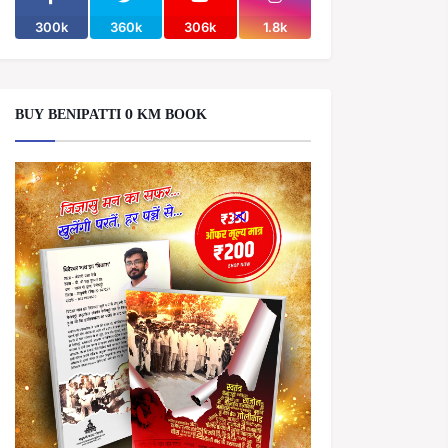
300k
360k
306k
1.8k
BUY BENIPATTI 0 KM BOOK