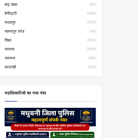
बाढ़ खबर
(81)
बेनीपट्टी
(366)
मधवापुर
(675)
महमदपुर कांड
(18)
शिक्षा
(393)
समस्या
(593)
स्वास्थ्य
(381)
हरलाखी
(421)
पदाधिकारियों का नया नंबर