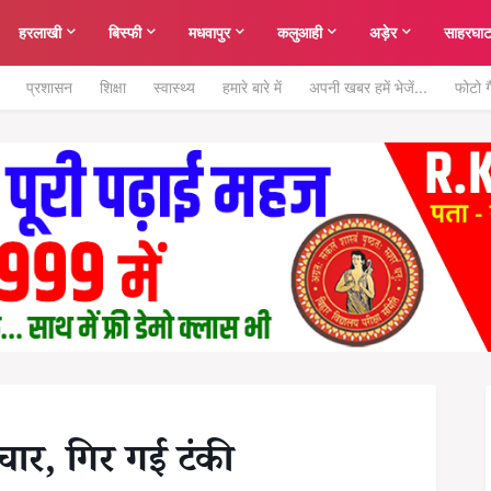
हरलाखी
बिस्फी
मधवापुर
कलुआही
अड़ेर
साहरघा
प्रशासन
शिक्षा
स्वास्थ्य
हमारे बारे में
अपनी खबर हमें भेजें...
फोटो ग
ाचार, गिर गई टंकी