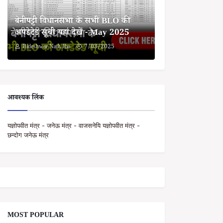
बेनीपट्टी विधानसभा के सभी BLO की
अपडेटेड सूची यहां देखें - May 2025
Bideshwar Nath Jha
7/03/2025
आवश्यक लिंक
यज्ञोपवीत मंत्र - जनेऊ मंत्र - वाजसनेयि यज्ञोपवीत मंत्र -
छन्दोग जनेऊ मंत्र
MOST POPULAR