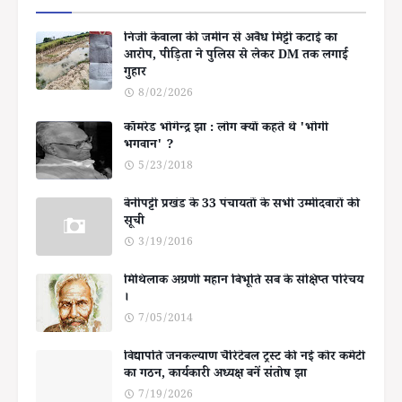
निजी केवाला की जमीन से अवैध मिट्टी कटाई का
आरोप, पीड़िता ने पुलिस से लेकर DM तक लगाई
गुहार
8/02/2026
कॉमरेड भोगेन्द्र झा : लोग क्यों कहते थे 'भोगी
भगवान' ?
5/23/2018
बेनीपट्टी प्रखंड के 33 पंचायतों के सभी उम्मीदवारों की
सूची
3/19/2016
मिथिलाक अग्रणी महान बिभूति सब के संक्षिप्त परिचय
।
7/05/2014
विद्यापति जनकल्याण चैरिटेबल ट्रस्ट की नई कोर कमेटी
का गठन, कार्यकारी अध्यक्ष बनें संतोष झा
7/19/2026