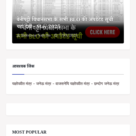
बेनीपट्टी विधानसभा के सभी BLO की अपडेटेड सूची
यहां देखें - May 2025
Bideshwar Nath Jha
7/03/2025
आवश्यक लिंक
यज्ञोपवीत मंत्र - जनेऊ मंत्र - वाजसनेयि यज्ञोपवीत मंत्र - छन्दोग जनेऊ मंत्र
MOST POPULAR