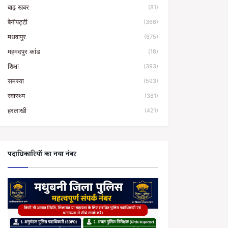
बाढ़ खबर
(81)
बेनीपट्टी
(366)
मधवापुर
(675)
महमदपुर कांड
(18)
शिक्षा
(393)
समस्या
(593)
स्वास्थ्य
(381)
हरलाखी
(421)
पदाधिकारियों का नया नंबर