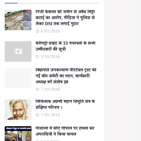
निजी केवाला की जमीन से अवैध मिट्टी
कटाई का आरोप, पीड़िता ने पुलिस से
लेकर DM तक लगाई गुहार
8/02/2026
बेनीपट्टी प्रखंड के 33 पंचायतों के सभी
उम्मीदवारों की सूची
3/19/2016
विद्यापति जनकल्याण चैरिटेबल ट्रस्ट की
नई कोर कमेटी का गठन, कार्यकारी
अध्यक्ष बनें संतोष झा
7/19/2026
मिथिलाक अग्रणी महान बिभूति सब के
संक्षिप्त परिचय ।
7/05/2014
गोशाला में सोए गोपाल पर हमला कर
अपराधियों ने किया घायल