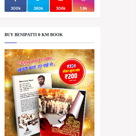
300k
360k
306k
1.8k
BUY BENIPATTI 0 KM BOOK