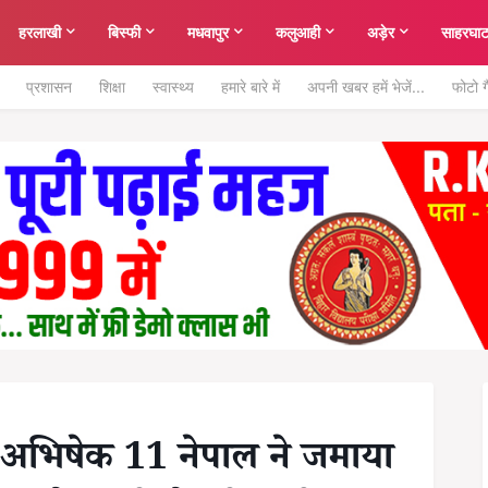
हरलाखी
बिस्फी
मधवापुर
कलुआही
अड़ेर
साहरघा
प्रशासन
शिक्षा
स्वास्थ्य
हमारे बारे में
अपनी खबर हमें भेजें...
फोटो ग
र अभिषेक 11 नेपाल ने जमाया