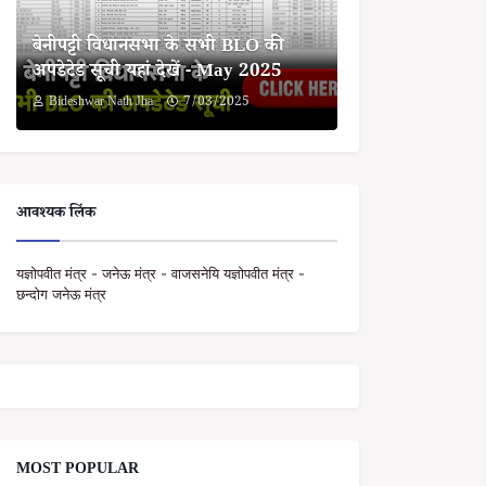
बेनीपट्टी विधानसभा के सभी BLO की
अपडेटेड सूची यहां देखें - May 2025
Bideshwar Nath Jha
7/03/2025
आवश्यक लिंक
यज्ञोपवीत मंत्र - जनेऊ मंत्र - वाजसनेयि यज्ञोपवीत मंत्र -
छन्दोग जनेऊ मंत्र
MOST POPULAR