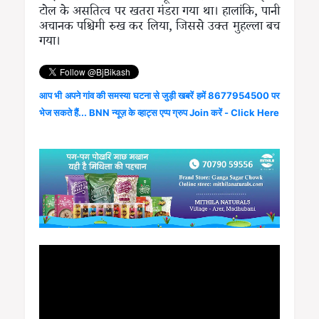
टोल के असतित्व पर खतरा मंडरा गया था। हालांकि, पानी
अचानक पश्चिमी रुख कर लिया, जिससे उक्त मुहल्ला बच
गया।
आप भी अपने गांव की समस्या घटना से जुड़ी खबरें हमें 8677954500 पर
भेज सकते हैं... BNN न्यूज़ के व्हाट्स एप्प ग्रुप Join करें - Click Here