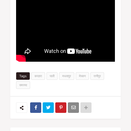
Tags
करहरा
पाली
मधवापुर
मेघवन
रानीपुर
समस्या