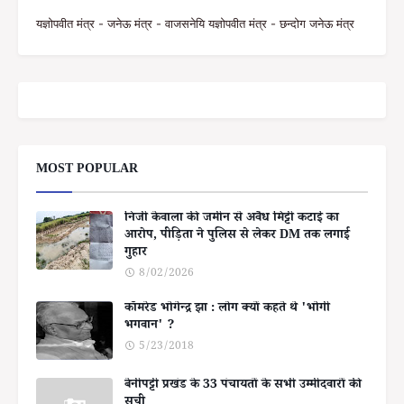
यज्ञोपवीत मंत्र - जनेऊ मंत्र - वाजसनेयि यज्ञोपवीत मंत्र - छन्दोग जनेऊ मंत्र
MOST POPULAR
निजी केवाला की जमीन से अवैध मिट्टी कटाई का
आरोप, पीड़िता ने पुलिस से लेकर DM तक लगाई
गुहार
8/02/2026
कॉमरेड भोगेन्द्र झा : लोग क्यों कहते थे 'भोगी
भगवान' ?
5/23/2018
बेनीपट्टी प्रखंड के 33 पंचायतों के सभी उम्मीदवारों की
सूची