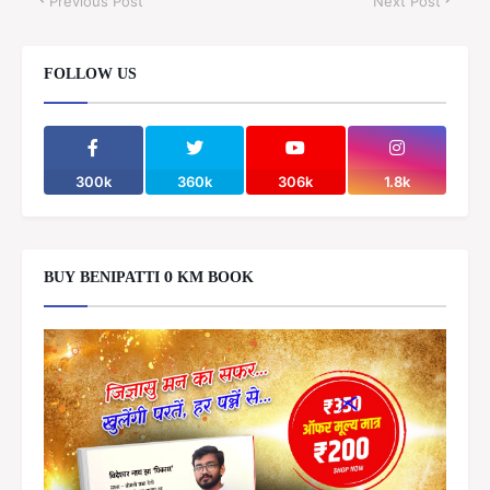
Previous Post
Next Post
FOLLOW US
300k
360k
306k
1.8k
BUY BENIPATTI 0 KM BOOK