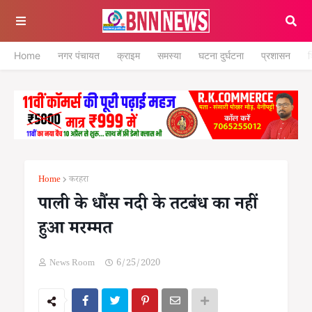
Home
नगर पंचायत
क्राइम
समस्या
घटना दुर्घटना
प्रशासन
श
Home
करहरा
पाली के धौंस नदी के तटबंध का नहीं
हुआ मरम्मत
News Room
6/25/2020