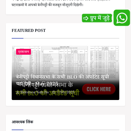
घटनाक्रमों में आपको बेनीपट्टी की मजबूत मौजूदगी दिखेगी।
FEATURED POST
प्रशासन
बेनीपट्टी विधानसभा के सभी BLO की अपडेटेड सूची
यहां देखें - May 2025
Bideshwar Nath Jha
7/03/2025
आवश्यक लिंक