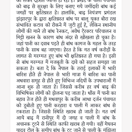
को लेकर दहशत व्याप्त हो रहा है। प्रखंड के पाली पंचायत
को बाढ़ से सुरक्षा के लिए बनाए गये जमींदारी बांध कई
जगहों पर क्षतिग्रस्त है। हालांकि, बाढ़ नियंत्रण प्रमंडल
झंझारपुर के द्वारा क्षतिग्रस्त बांध पर बालू युक्त बोरा रख
संभावित कटाव को रोकने में जुटी हुई है, लेकिन स्थानीय
लोगों की माने तो बांध रेनकट, अवैध टै्रक्टर परिचालन व
मिट्टी खनन के कारण बांध अंदर से खोखला हो चुका है।
जहां पानी का दवाब पड़ते ही बांध कागज के महल के तरह
पानी के साथ बह जाएगा। हैरत है कि गत वर्ष करोड़ों के
लागत से मरम्मत हुए बांध भी क्षतिग्रस्त हो गया है। इसी
से बांध मरम्मत में मजबूती के दावे को सहज समझा जा
सकता है। बता दे कि नेपाल के तराई इलाकों में भारी
बारिश होते ही नेपाल से भारी मात्रा में बारिश का पानी
अधवारा समूह से होते हुए विभिन्न नदियों के उपधाराओं में
आना शुरु हो जाता है। जिससे करीब हर वर्ष बाढ़ की
विभिषिका लोगों को झेलना पड़ जाता है। धौंस में पानी का
बहाव तेज होते ही मधवापुर के करीब आधा दर्जन पंचायत
को डूबोतो हुए पानी करहारा व पाली में आकर बांध से
टकराता है। जिससे स्थिति खराब हो जाती है। गत वर्ष
आये बाढ़ में रानीपुर में दो जगह व पाली में बांध के
अचानक टूटने से स्थिति काफी खराब हो गयी। वहीं मेघवन
यादव टोल के समीप बांध के टूट जाने से पाली के मंझिला