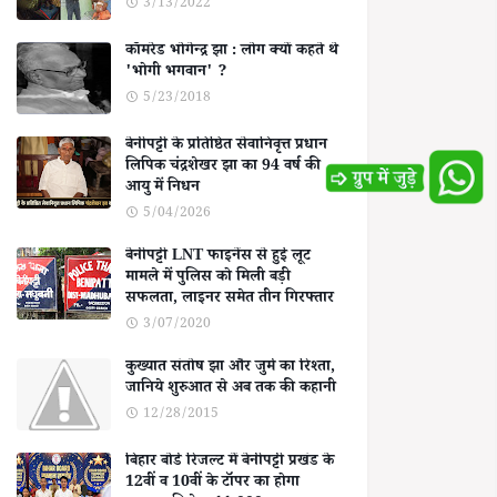
3/13/2022
कॉमरेड भोगेन्द्र झा : लोग क्यों कहते थे
'भोगी भगवान' ?
5/23/2018
बेनीपट्टी के प्रतिष्ठित सेवानिवृत्त प्रधान
लिपिक चंद्रशेखर झा का 94 वर्ष की
आयु में निधन
5/04/2026
बेनीपट्टी LNT फाइनेंस से हुई लूट
मामले में पुलिस को मिली बड़ी
सफलता, लाइनर समेत तीन गिरफ्तार
3/07/2020
कुख्यात संतोष झा और जुर्म का रिश्ता,
जानिये शुरुआत से अब तक की कहानी
12/28/2015
बिहार बोर्ड रिजल्ट में बेनीपट्टी प्रखंड के
12वीं व 10वीं के टॉपर का होगा