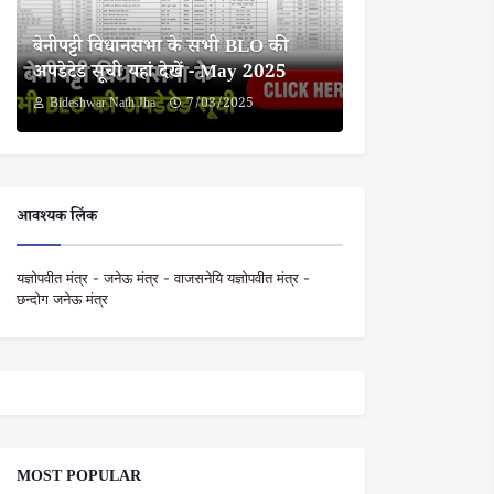
बेनीपट्टी विधानसभा के सभी BLO की
अपडेटेड सूची यहां देखें - May 2025
Bideshwar Nath Jha
7/03/2025
आवश्यक लिंक
यज्ञोपवीत मंत्र - जनेऊ मंत्र - वाजसनेयि यज्ञोपवीत मंत्र -
छन्दोग जनेऊ मंत्र
MOST POPULAR