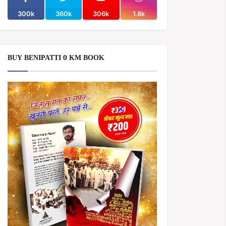
300k
360k
306k
1.8k
BUY BENIPATTI 0 KM BOOK