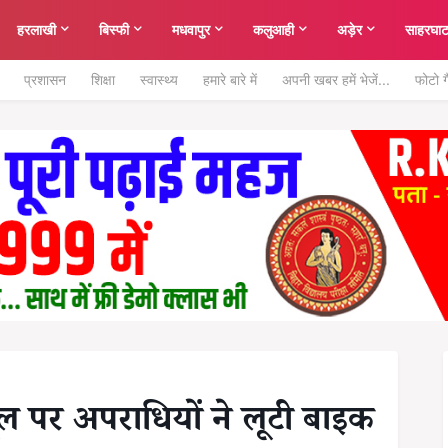
हरलाखी
बिस्फी
मधवापुर
कलुआही
अड़ेर
साहरघा
प्रशासन
शिक्षा
स्वास्थ्य
हमारे बारे में
अपनी खबर हमें भेजें...
फोटो ग
 पर अपराधियों ने लूटी बाइक