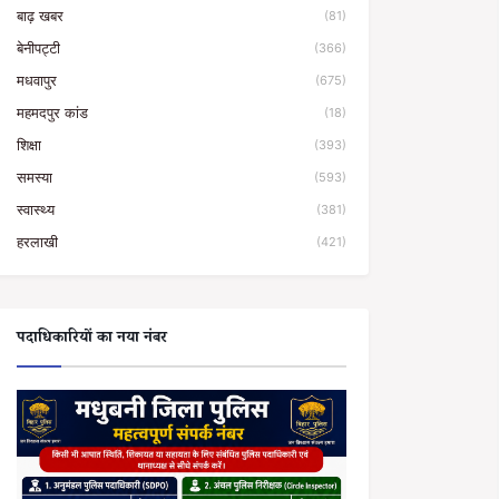
बाढ़ खबर
(81)
बेनीपट्टी
(366)
मधवापुर
(675)
महमदपुर कांड
(18)
शिक्षा
(393)
समस्या
(593)
स्वास्थ्य
(381)
हरलाखी
(421)
पदाधिकारियों का नया नंबर