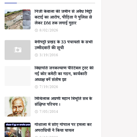
निजी केवाला की जमीन से अवैध मिट्टी
कटाई का आरोप, पीड़िता ने पुलिस से
लेकर DM तक लगाई गुहार
8/02/2026
बेनीपट्टी प्रखंड के 33 पंचायतों के सभी
उम्मीदवारों की सूची
3/19/2016
विद्यापति जनकल्याण चैरिटेबल ट्रस्ट की
नई कोर कमेटी का गठन, कार्यकारी
अध्यक्ष बनें संतोष झा
7/19/2026
मिथिलाक अग्रणी महान बिभूति सब के
संक्षिप्त परिचय ।
7/05/2014
गोशाला में सोए गोपाल पर हमला कर
अपराधियों ने किया घायल