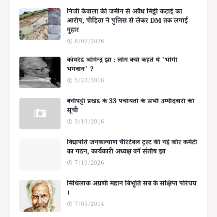
निजी केवाला की जमीन से अवैध मिट्टी कटाई का
आरोप, पीड़िता ने पुलिस से लेकर DM तक लगाई
गुहार
8/02/2026
कॉमरेड भोगेन्द्र झा : लोग क्यों कहते थे 'भोगी
भगवान' ?
5/23/2018
बेनीपट्टी प्रखंड के 33 पंचायतों के सभी उम्मीदवारों की
सूची
3/19/2016
विद्यापति जनकल्याण चैरिटेबल ट्रस्ट की नई कोर कमेटी
का गठन, कार्यकारी अध्यक्ष बनें संतोष झा
7/19/2026
मिथिलाक अग्रणी महान बिभूति सब के संक्षिप्त परिचय
।
7/05/2014