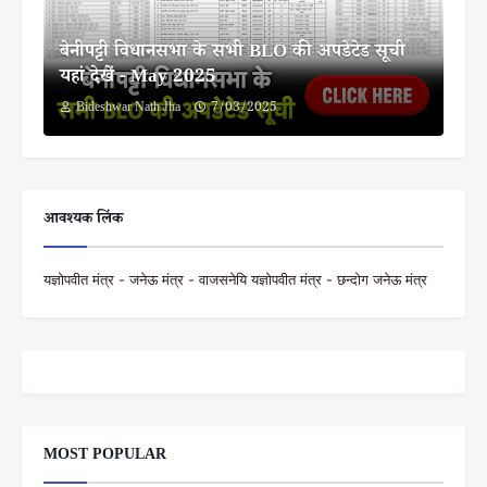
बेनीपट्टी विधानसभा के सभी BLO की अपडेटेड सूची
यहां देखें - May 2025
Bideshwar Nath Jha
7/03/2025
आवश्यक लिंक
यज्ञोपवीत मंत्र - जनेऊ मंत्र - वाजसनेयि यज्ञोपवीत मंत्र - छन्दोग जनेऊ मंत्र
MOST POPULAR