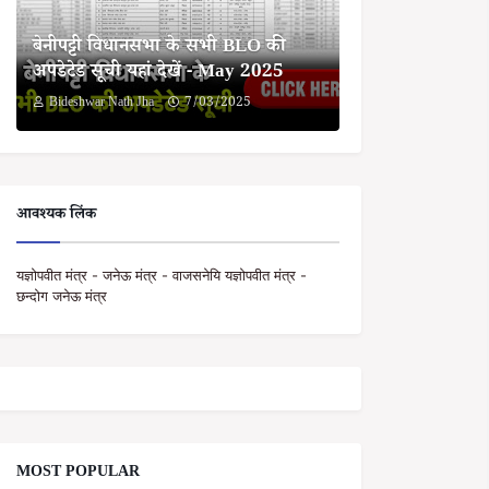
बेनीपट्टी विधानसभा के सभी BLO की
अपडेटेड सूची यहां देखें - May 2025
Bideshwar Nath Jha
7/03/2025
आवश्यक लिंक
यज्ञोपवीत मंत्र - जनेऊ मंत्र - वाजसनेयि यज्ञोपवीत मंत्र -
छन्दोग जनेऊ मंत्र
MOST POPULAR