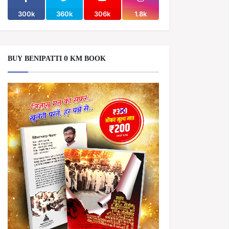
300k
360k
306k
1.8k
BUY BENIPATTI 0 KM BOOK