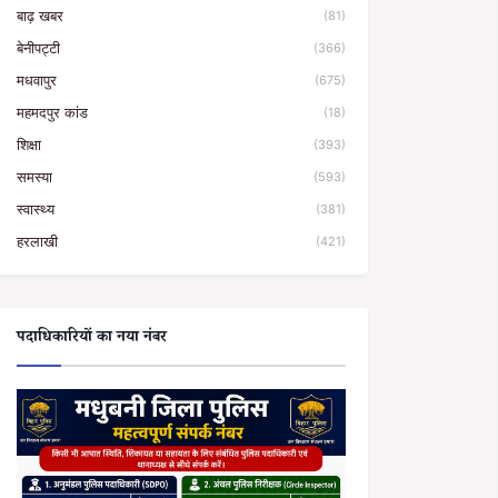
बाढ़ खबर
(81)
बेनीपट्टी
(366)
मधवापुर
(675)
महमदपुर कांड
(18)
शिक्षा
(393)
समस्या
(593)
स्वास्थ्य
(381)
हरलाखी
(421)
पदाधिकारियों का नया नंबर