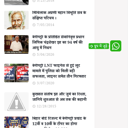
5/23/2018
मिथिलाक अग्रणी महान बिभूति सब के
संक्षिप्त परिचय ।
7/05/2014
बेनीपट्टी के प्रतिष्ठित सेवानिवृत्त प्रधान
लिपिक चंद्रशेखर झा का 94 वर्ष की
आयु में निधन
5/04/2026
बेनीपट्टी LNT फाइनेंस से हुई लूट
मामले में पुलिस को मिली बड़ी
सफलता, लाइनर समेत तीन गिरफ्तार
3/07/2020
कुख्यात संतोष झा और जुर्म का रिश्ता,
जानिये शुरुआत से अब तक की कहानी
12/28/2015
बिहार बोर्ड रिजल्ट में बेनीपट्टी प्रखंड के
12वीं व 10वीं के टॉपर का होगा