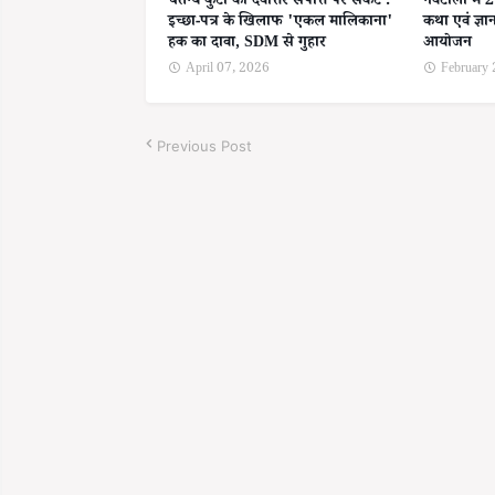
चैतन्य कुटी की देवोत्तर संपत्ति पर संकट :
नवटोली में 
इच्छा-पत्र के खिलाफ 'एकल मालिकाना'
कथा एवं ज्ञा
हक का दावा, SDM से गुहार
आयोजन
April 07, 2026
February
Previous Post