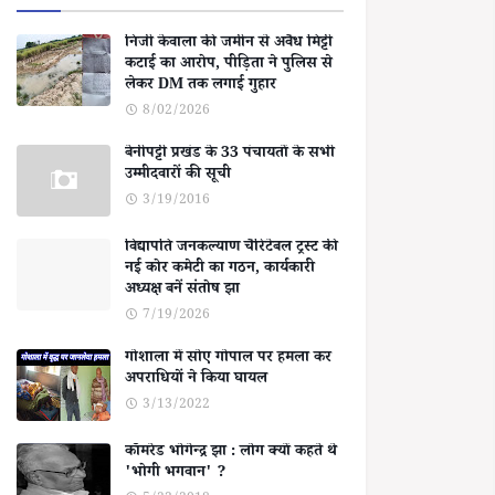
निजी केवाला की जमीन से अवैध मिट्टी
कटाई का आरोप, पीड़िता ने पुलिस से
लेकर DM तक लगाई गुहार
8/02/2026
बेनीपट्टी प्रखंड के 33 पंचायतों के सभी
उम्मीदवारों की सूची
3/19/2016
विद्यापति जनकल्याण चैरिटेबल ट्रस्ट की
नई कोर कमेटी का गठन, कार्यकारी
अध्यक्ष बनें संतोष झा
7/19/2026
गोशाला में सोए गोपाल पर हमला कर
अपराधियों ने किया घायल
3/13/2022
कॉमरेड भोगेन्द्र झा : लोग क्यों कहते थे
'भोगी भगवान' ?