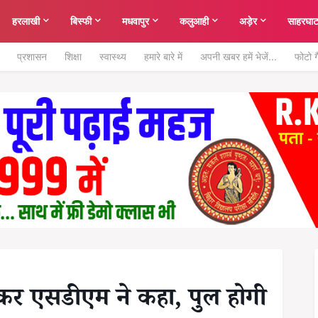
हरलाखी
बिस्फी
मधवापुर
कलुआही
अड़ेर
साहरघा
प्रशासन
शिक्षा
स्वास्थ्य
हमारे बारे में
अपनी खबर हमें भेजें...
फोटो ग
 कर एसडीएम ने कहा, पुल होगी