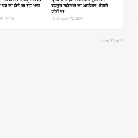
27 फरवरी से श्रीमद् भागवत
धूमधाम से होगा सरस्वती पूजा संग
न यज्ञ का होने जा रहा भव्य
ब्रह्मपुरा महोत्सव का आयोजन, तैयारी
जोरों पर
 26, 2026
January 15, 2026
Next Post