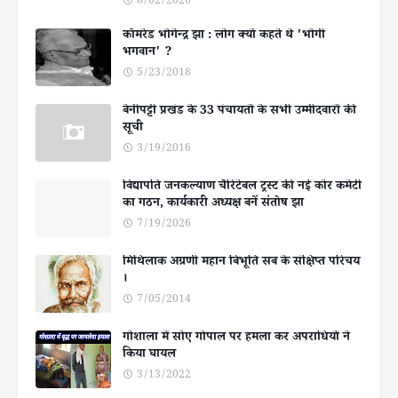
8/02/2026
कॉमरेड भोगेन्द्र झा : लोग क्यों कहते थे 'भोगी
भगवान' ?
5/23/2018
बेनीपट्टी प्रखंड के 33 पंचायतों के सभी उम्मीदवारों की
सूची
3/19/2016
विद्यापति जनकल्याण चैरिटेबल ट्रस्ट की नई कोर कमेटी
का गठन, कार्यकारी अध्यक्ष बनें संतोष झा
7/19/2026
मिथिलाक अग्रणी महान बिभूति सब के संक्षिप्त परिचय
।
7/05/2014
गोशाला में सोए गोपाल पर हमला कर अपराधियों ने
किया घायल
3/13/2022