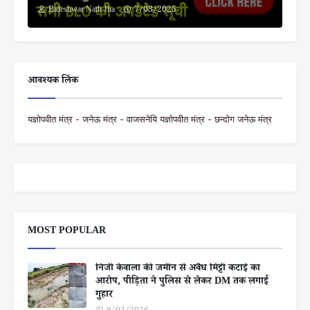
Bideshwar Nath Jha
7/03/2025
आवश्यक लिंक
यज्ञोपवीत मंत्र - जनेऊ मंत्र - वाजसनेयि यज्ञोपवीत मंत्र - छन्दोग जनेऊ मंत्र
MOST POPULAR
निजी केवाला की जमीन से अवैध मिट्टी कटाई का
आरोप, पीड़िता ने पुलिस से लेकर DM तक लगाई
गुहार