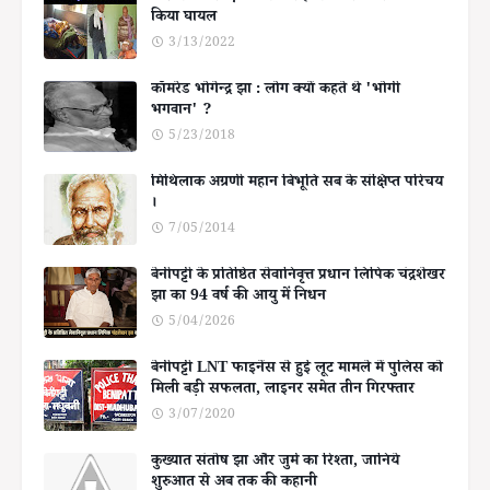
किया घायल
3/13/2022
कॉमरेड भोगेन्द्र झा : लोग क्यों कहते थे 'भोगी
भगवान' ?
5/23/2018
मिथिलाक अग्रणी महान बिभूति सब के संक्षिप्त परिचय
।
7/05/2014
बेनीपट्टी के प्रतिष्ठित सेवानिवृत्त प्रधान लिपिक चंद्रशेखर
झा का 94 वर्ष की आयु में निधन
5/04/2026
बेनीपट्टी LNT फाइनेंस से हुई लूट मामले में पुलिस को
मिली बड़ी सफलता, लाइनर समेत तीन गिरफ्तार
3/07/2020
कुख्यात संतोष झा और जुर्म का रिश्ता, जानिये
शुरुआत से अब तक की कहानी