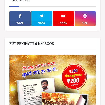
FOLLOW US
300k
360k
306k
1.8k
BUY BENIPATTI 0 KM BOOK