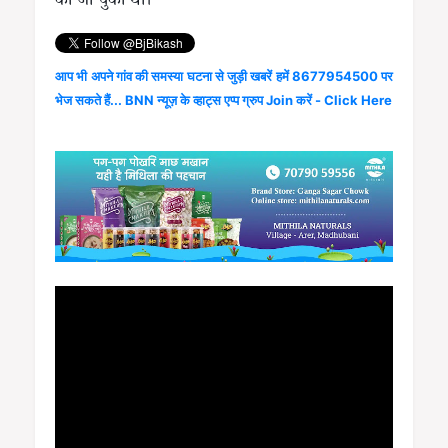
की जा चुकी थी।
आप भी अपने गांव की समस्या घटना से जुड़ी खबरें हमें 8677954500 पर
भेज सकते हैं... BNN न्यूज़ के व्हाट्स एप्प ग्रुप Join करें - Click Here