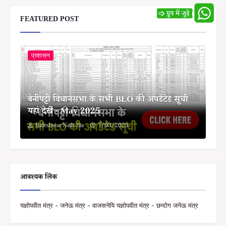
FEATURED POST
प्रशासन
बेनीपट्टी विधानसभा के सभी BLO की अपडेटेड सूची
यहां देखें - May 2025
Bideshwar Nath Jha
7/03/2025
आवश्यक लिंक
यज्ञोपवीत मंत्र - जनेऊ मंत्र - वाजसनेयि यज्ञोपवीत मंत्र - छन्दोग जनेऊ मंत्र