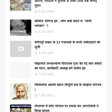
आरोप, पीड़िता ने पुलिस से लेकर DM तक लगाई
गुहार
8/02/2026
कॉमरेड भोगेन्द्र झा : लोग क्यों कहते थे 'भोगी
भगवान' ?
5/23/2018
बेनीपट्टी प्रखंड के 33 पंचायतों के सभी उम्मीदवारों की
सूची
3/19/2016
विद्यापति जनकल्याण चैरिटेबल ट्रस्ट की नई कोर कमेटी
का गठन, कार्यकारी अध्यक्ष बनें संतोष झा
7/19/2026
मिथिलाक अग्रणी महान बिभूति सब के संक्षिप्त परिचय
।
7/05/2014
गोशाला में सोए गोपाल पर हमला कर अपराधियों ने
किया घायल