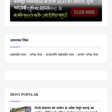
बेनीपट्टी विधानसभा के सभी BLO की अपडेटेड सूची
यहां देखें - May 2025
Bideshwar Nath Jha
7/03/2025
आवश्यक लिंक
यज्ञोपवीत मंत्र - जनेऊ मंत्र - वाजसनेयि यज्ञोपवीत मंत्र - छन्दोग जनेऊ मंत्र
MOST POPULAR
निजी केवाला की जमीन से अवैध मिट्टी कटाई का