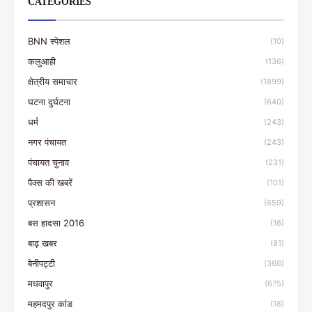
CATEGORIES
BNN स्पेशल
(10)
कलुआही
(136)
क्षेत्रीय समाचार
(1899)
घटना दुर्घटना
(640)
धर्म
(243)
नगर पंचायत
(243)
पंचायत चुनाव
(231)
पैक्स की खबरें
(101)
प्रशासन
(659)
बस हादसा 2016
(16)
बाढ़ खबर
(81)
बेनीपट्टी
(366)
मधवापुर
(675)
महमदपुर कांड
(18)