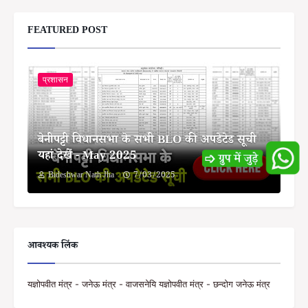
FEATURED POST
प्रशासन
बेनीपट्टी विधानसभा के सभी BLO की अपडेटेड सूची
यहां देखें - May 2025
Bideshwar Nath Jha
7/03/2025
आवश्यक लिंक
यज्ञोपवीत मंत्र - जनेऊ मंत्र - वाजसनेयि यज्ञोपवीत मंत्र - छन्दोग जनेऊ मंत्र