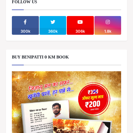
FOLLOW US
300k
360k
306k
1.8k
BUY BENIPATTI 0 KM BOOK