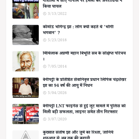
गोशाला में सोए गोपाल पर हमला कर अपराधियों ने
किया घायल
3/13/2022
कॉमरेड भोगेन्द्र झा : लोग क्यों कहते थे 'भोगी
भगवान' ?
5/23/2018
मिथिलाक अग्रणी महान बिभूति सब के संक्षिप्त परिचय
।
7/05/2014
बेनीपट्टी के प्रतिष्ठित सेवानिवृत्त प्रधान लिपिक चंद्रशेखर
झा का 94 वर्ष की आयु में निधन
5/04/2026
बेनीपट्टी LNT फाइनेंस से हुई लूट मामले में पुलिस को
मिली बड़ी सफलता, लाइनर समेत तीन गिरफ्तार
3/07/2020
कुख्यात संतोष झा और जुर्म का रिश्ता, जानिये