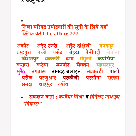
बचनु मंडल
जिला परिषद उमीदवारों की सूची के लिये यहाँ
क्लिक करें Click Here >>>
अकौर
अड़ेर उतरी
अड़ेर दक्षिणी
बनकट्टा
ब्रम्हपुरा
बररी
बसैठ
बेहटा
बेनीपट्टी
बेतौना
बिशनपुर
धकजरी
ढंगा
गंगुली
कपसिया
करहरा
कटैया
मनपौर
मेघवन
महमदपुर
मुरैठ
नगवास
नागदह बलाइन
नवकरही
पाली
परौल
परजुआर
परकौली
परसौना
सलहा
समदा
शाहपुर
त्योंथ
संकलन कर्ता :
कन्हैया मिश्रा
व
बिदेश्वर नाथ झा
"बिकास"