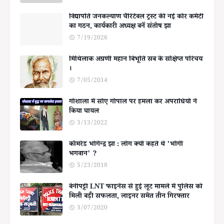
विद्यापति जनकल्याण चैरिटेबल ट्रस्ट की नई कोर कमेटी
का गठन, कार्यकारी अध्यक्ष बनें संतोष झा
7/19/2026
मिथिलाक अग्रणी महान बिभूति सब के संक्षिप्त परिचय
।
7/05/2014
गोशाला में सोए गोपाल पर हमला कर अपराधियों ने
किया घायल
3/13/2022
कॉमरेड भोगेन्द्र झा : लोग क्यों कहते थे 'भोगी
भगवान' ?
5/23/2018
बेनीपट्टी LNT फाइनेंस से हुई लूट मामले में पुलिस को
मिली बड़ी सफलता, लाइनर समेत तीन गिरफ्तार
3/07/2020