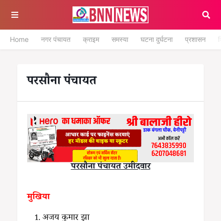
Home
नगर पंचायत
क्राइम
समस्या
घटना दुर्घटना
प्रशासन
श
परसौना पंचायत
परसौना पंचायत उमीदवार
मुखिया
अजय कुमार झा