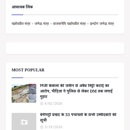
आवश्यक लिंक
यज्ञोपवीत मंत्र - जनेऊ मंत्र - वाजसनेयि यज्ञोपवीत मंत्र - छन्दोग जनेऊ मंत्र
MOST POPULAR
निजी केवाला की जमीन से अवैध मिट्टी कटाई का
आरोप, पीड़िता ने पुलिस से लेकर DM तक लगाई
गुहार
8/02/2026
बेनीपट्टी प्रखंड के 33 पंचायतों के सभी उम्मीदवारों की
सूची
3/19/2016