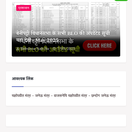
प्रशासन
बेनीपट्टी विधानसभा के सभी BLO की अपडेटेड सूची
यहां देखें - May 2025
Bideshwar Nath Jha
7/03/2025
आवश्यक लिंक
यज्ञोपवीत मंत्र - जनेऊ मंत्र - वाजसनेयि यज्ञोपवीत मंत्र - छन्दोग जनेऊ मंत्र