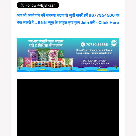
आप भी अपने गांव की समस्या घटना से जुड़ी खबरें हमें 8677954500 पर
भेज सकते हैं... BNN न्यूज़ के व्हाट्स एप्प ग्रुप Join करें - Click Here