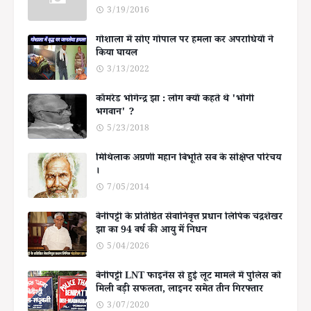
3/19/2016
गोशाला में सोए गोपाल पर हमला कर अपराधियों ने
किया घायल
3/13/2022
कॉमरेड भोगेन्द्र झा : लोग क्यों कहते थे 'भोगी
भगवान' ?
5/23/2018
मिथिलाक अग्रणी महान बिभूति सब के संक्षिप्त परिचय
।
7/05/2014
बेनीपट्टी के प्रतिष्ठित सेवानिवृत्त प्रधान लिपिक चंद्रशेखर
झा का 94 वर्ष की आयु में निधन
5/04/2026
बेनीपट्टी LNT फाइनेंस से हुई लूट मामले में पुलिस को
मिली बड़ी सफलता, लाइनर समेत तीन गिरफ्तार
3/07/2020