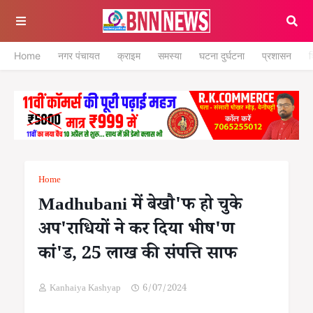
Home
नगर पंचायत
क्राइम
समस्या
घटना दुर्घटना
प्रशासन
श
Home
Madhubani में बेखौ'फ हो चुके
अप'राधियों ने कर दिया भीष'ण
कां'ड, 25 लाख की संपत्ति साफ
Kanhaiya Kashyap
6/07/2024