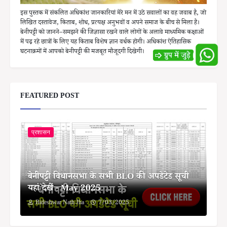
इस पुस्तक में संकलित अधिकांश जानकारियां मेरे मन में उठे सवालों का वह जवाब है, जो
लिखित दस्तावेज, किताब, शोध, प्रत्यक्ष अनुभवों व अपने समाज के बीच से मिला है।
बेनीपट्टी को जानने–समझने की जिज्ञासा रखने वाले लोगों के अलावे माध्यमिक कक्षाओं
में पढ़ रहे छात्रों के लिए यह किताब विशेष ज्ञान वर्धक होगी। अधिकांश ऐतिहासिक
घटनाक्रमों में आपको बेनीपट्टी की मजबूत मौजूदगी दिखेगी।
FEATURED POST
प्रशासन
बेनीपट्टी विधानसभा के सभी BLO की अपडेटेड सूची
यहां देखें - May 2025
Bideshwar Nath Jha
7/03/2025