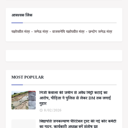
आवश्यक लिंक
यज्ञोपवीत मंत्र - जनेऊ मंत्र - वाजसनेयि यज्ञोपवीत मंत्र - छन्दोग जनेऊ मंत्र
MOST POPULAR
निजी केवाला की जमीन से अवैध मिट्टी कटाई का
आरोप, पीड़िता ने पुलिस से लेकर DM तक लगाई
गुहार
8/02/2026
विद्यापति जनकल्याण चैरिटेबल ट्रस्ट की नई कोर कमेटी
का गठन, कार्यकारी अध्यक्ष बनें संतोष झा