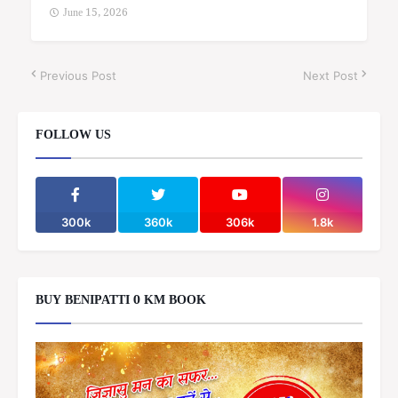
June 15, 2026
Previous Post
Next Post
FOLLOW US
300k
360k
306k
1.8k
BUY BENIPATTI 0 KM BOOK