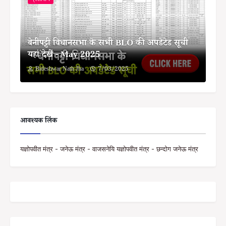
बेनीपट्टी विधानसभा के सभी BLO की अपडेटेड सूची
यहां देखें - May 2025
Bideshwar Nath Jha
7/03/2025
आवश्यक लिंक
यज्ञोपवीत मंत्र - जनेऊ मंत्र - वाजसनेयि यज्ञोपवीत मंत्र - छन्दोग जनेऊ मंत्र