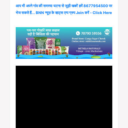
आप भी अपने गांव की समस्या घटना से जुड़ी खबरें हमें 8677954500 पर
भेज सकते हैं... BNN न्यूज़ के व्हाट्स एप्प ग्रुप Join करें - Click Here