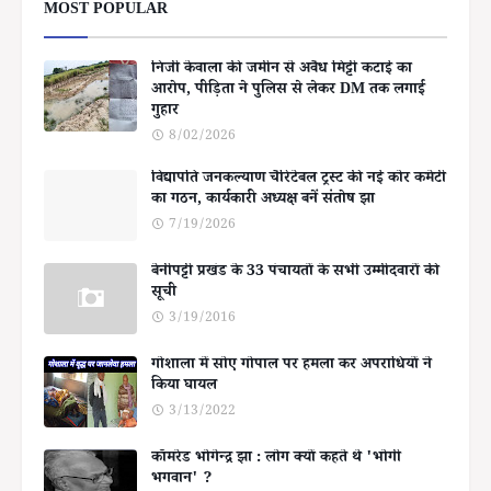
MOST POPULAR
निजी केवाला की जमीन से अवैध मिट्टी कटाई का
आरोप, पीड़िता ने पुलिस से लेकर DM तक लगाई
गुहार
8/02/2026
विद्यापति जनकल्याण चैरिटेबल ट्रस्ट की नई कोर कमेटी
का गठन, कार्यकारी अध्यक्ष बनें संतोष झा
7/19/2026
बेनीपट्टी प्रखंड के 33 पंचायतों के सभी उम्मीदवारों की
सूची
3/19/2016
गोशाला में सोए गोपाल पर हमला कर अपराधियों ने
किया घायल
3/13/2022
कॉमरेड भोगेन्द्र झा : लोग क्यों कहते थे 'भोगी
भगवान' ?