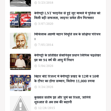
5/23/2018
बेनीपट्टी LNT फाइनेंस से हुई लूट मामले में पुलिस को
मिली बड़ी सफलता, लाइनर समेत तीन गिरफ्तार
3/07/2020
मिथिलाक अग्रणी महान बिभूति सब के संक्षिप्त परिचय
।
7/05/2014
बेनीपट्टी के प्रतिष्ठित सेवानिवृत्त प्रधान लिपिक चंद्रशेखर
झा का 94 वर्ष की आयु में निधन
5/04/2026
बिहार बोर्ड रिजल्ट में बेनीपट्टी प्रखंड के 12वीं व 10वीं
के टॉपर का होगा सम्मान, मिलेगा 11,000 रुपया
3/24/2026
कुख्यात संतोष झा और जुर्म का रिश्ता, जानिये
शुरुआत से अब तक की कहानी
12/28/2015