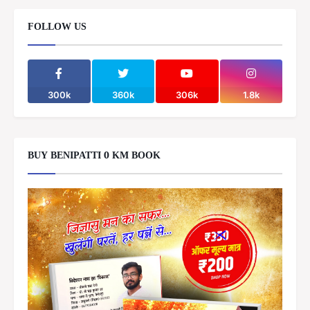
FOLLOW US
300k
360k
306k
1.8k
BUY BENIPATTI 0 KM BOOK