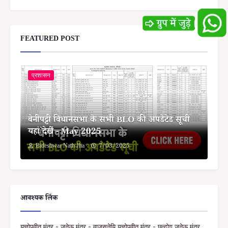
FEATURED POST
प्रशासन
बेनीपट्टी विधानसभा के सभी BLO की अपडेटेड सूची
यहां देखें - May 2025
Bideshwar Nath Jha
7/03/2025
आवश्यक लिंक
यज्ञोपवीत मंत्र - जनेऊ मंत्र - वाजसनेयि यज्ञोपवीत मंत्र - छन्दोग जनेऊ मंत्र