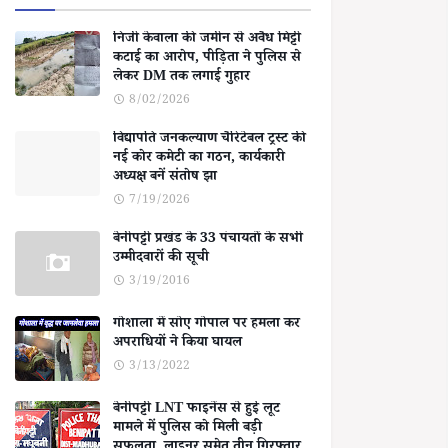
निजी केवाला की जमीन से अवैध मिट्टी
कटाई का आरोप, पीड़िता ने पुलिस से
लेकर DM तक लगाई गुहार
8/02/2026
विद्यापति जनकल्याण चैरिटेबल ट्रस्ट की
नई कोर कमेटी का गठन, कार्यकारी
अध्यक्ष बनें संतोष झा
7/19/2026
बेनीपट्टी प्रखंड के 33 पंचायतों के सभी
उम्मीदवारों की सूची
3/19/2016
गोशाला में सोए गोपाल पर हमला कर
अपराधियों ने किया घायल
3/13/2022
बेनीपट्टी LNT फाइनेंस से हुई लूट
मामले में पुलिस को मिली बड़ी