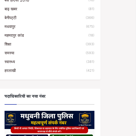
बस हादसा 2016
(16)
बाढ़ खबर
(81)
बेनीपट्टी
(366)
मधवापुर
(675)
महमदपुर कांड
(18)
शिक्षा
(393)
समस्या
(593)
स्वास्थ्य
(381)
हरलाखी
(421)
पदाधिकारियों का नया नंबर