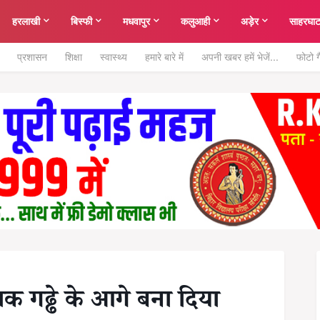
हरलाखी
बिस्फी
मधवापुर
कलुआही
अड़ेर
साहरघा
प्रशासन
शिक्षा
स्वास्थ्य
हमारे बारे में
अपनी खबर हमें भेजें...
फोटो ग
 गढ्ढे के आगे बना दिया