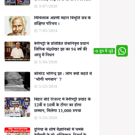
सफलता, लाइनर समेत तीन गिरफ्तार
3/07/2020
मिथिलाक अग्रणी महान बिभूति सब के
संक्षिप्त परिचय ।
7/05/2014
बेनीपट्टी के प्रतिष्ठित सेवानिवृत्त प्रधान
लिपिक चंद्रशेखर झा का 94 वर्ष की
आयु में निधन
5/04/2026
कॉमरेड भोगेन्द्र झा : लोग क्यों कहते थे
'भोगी भगवान' ?
5/23/2018
बिहार बोर्ड रिजल्ट में बेनीपट्टी प्रखंड के
12वीं व 10वीं के टॉपर का होगा
सम्मान, मिलेगा 11,000 रुपया
3/24/2026
दुनिया के शीर्ष वैज्ञानिकों में चमके