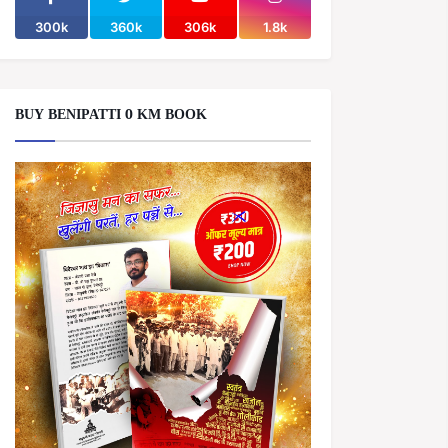
300k
360k
306k
1.8k
BUY BENIPATTI 0 KM BOOK