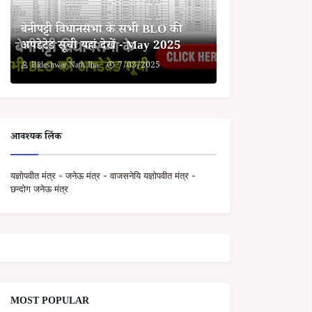
बेनीपट्टी विधानसभा के सभी BLO की
अपडेटेड सूची यहां देखें - May 2025
Bideshwar Nath Jha
7/03/2025
आवश्यक लिंक
यज्ञोपवीत मंत्र - जनेऊ मंत्र - वाजसनेयि यज्ञोपवीत मंत्र -
छन्दोग जनेऊ मंत्र
MOST POPULAR