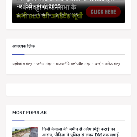
बेनीपट्टी विधानसभा के सभी BLO की अपडेटेड सूची
यहां देखें - May 2025
Bideshwar Nath Jha
7/03/2025
आवश्यक लिंक
यज्ञोपवीत मंत्र - जनेऊ मंत्र - वाजसनेयि यज्ञोपवीत मंत्र - छन्दोग जनेऊ मंत्र
MOST POPULAR
निजी केवाला की जमीन से अवैध मिट्टी कटाई का
आरोप, पीड़िता ने पुलिस से लेकर DM तक लगाई