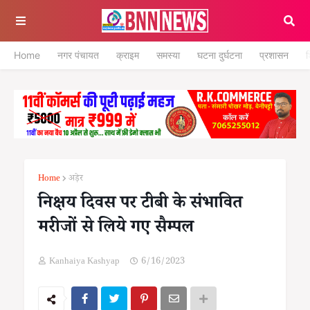
Home
नगर पंचायत
क्राइम
समस्या
घटना दुर्घटना
प्रशासन
श
Home
अड़ेर
निक्षय दिवस पर टीबी के संभावित
मरीजों से लिये गए सैम्पल
Kanhaiya Kashyap
6/16/2023