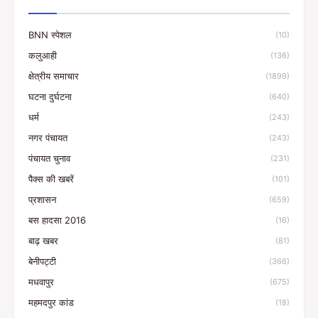
BNN स्पेशल
(10)
कलुआही
(136)
क्षेत्रीय समाचार
(1899)
घटना दुर्घटना
(640)
धर्म
(243)
नगर पंचायत
(243)
पंचायत चुनाव
(231)
पैक्स की खबरें
(101)
प्रशासन
(659)
बस हादसा 2016
(16)
बाढ़ खबर
(81)
बेनीपट्टी
(366)
मधवापुर
(675)
महमदपुर कांड
(18)