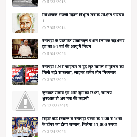
5/23/2018
मिथिलाक अग्रणी महान बिभूति सब के संक्षिप्त परिचय
।
7/05/2014
बेनीपट्टी के प्रतिष्ठित सेवानिवृत्त प्रधान लिपिक चंद्रशेखर
झा का 94 वर्ष की आयु में निधन
5/04/2026
बेनीपट्टी LNT फाइनेंस से हुई लूट मामले में पुलिस को
मिली बड़ी सफलता, लाइनर समेत तीन गिरफ्तार
3/07/2020
कुख्यात संतोष झा और जुर्म का रिश्ता, जानिये
शुरुआत से अब तक की कहानी
12/28/2015
बिहार बोर्ड रिजल्ट में बेनीपट्टी प्रखंड के 12वीं व 10वीं
के टॉपर का होगा सम्मान, मिलेगा 11,000 रुपया
3/24/2026