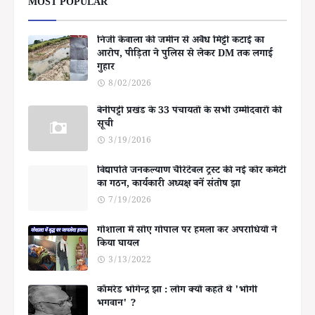
MOST POPULAR
निजी केवाला की जमीन से अवैध मिट्टी कटाई का
आरोप, पीड़िता ने पुलिस से लेकर DM तक लगाई
गुहार
8/02/2026
बेनीपट्टी प्रखंड के 33 पंचायतों के सभी उम्मीदवारों की
सूची
3/19/2016
विद्यापति जनकल्याण चैरिटेबल ट्रस्ट की नई कोर कमेटी
का गठन, कार्यकारी अध्यक्ष बनें संतोष झा
7/19/2026
गोशाला में सोए गोपाल पर हमला कर अपराधियों ने
किया घायल
3/13/2022
कॉमरेड भोगेन्द्र झा : लोग क्यों कहते थे 'भोगी
भगवान' ?