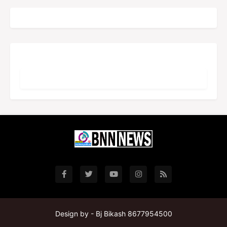
Design by -
Bj Bikash 8677954500