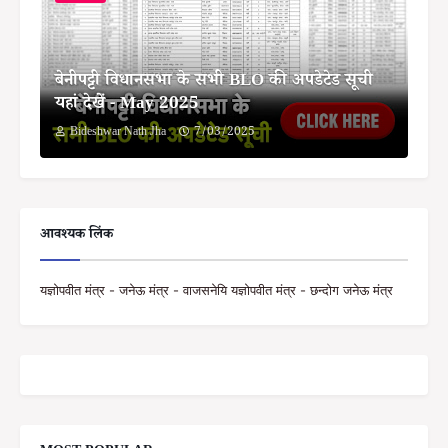
बेनीपट्टी विधानसभा के सभी BLO की अपडेटेड सूची
यहां देखें - May 2025
Bideshwar Nath Jha
7/03/2025
आवश्यक लिंक
यज्ञोपवीत मंत्र - जनेऊ मंत्र - वाजसनेयि यज्ञोपवीत मंत्र - छन्दोग जनेऊ मंत्र