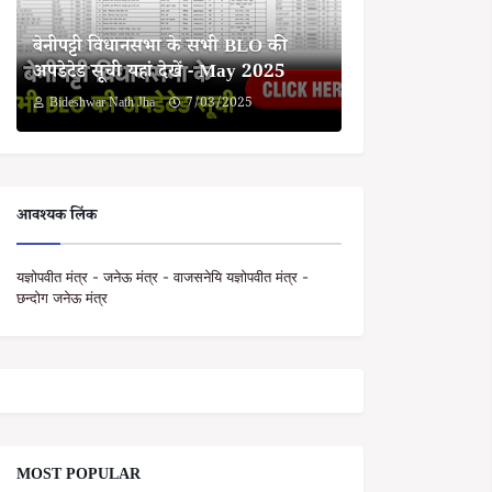
बेनीपट्टी विधानसभा के सभी BLO की
अपडेटेड सूची यहां देखें - May 2025
Bideshwar Nath Jha
7/03/2025
आवश्यक लिंक
यज्ञोपवीत मंत्र - जनेऊ मंत्र - वाजसनेयि यज्ञोपवीत मंत्र -
छन्दोग जनेऊ मंत्र
MOST POPULAR