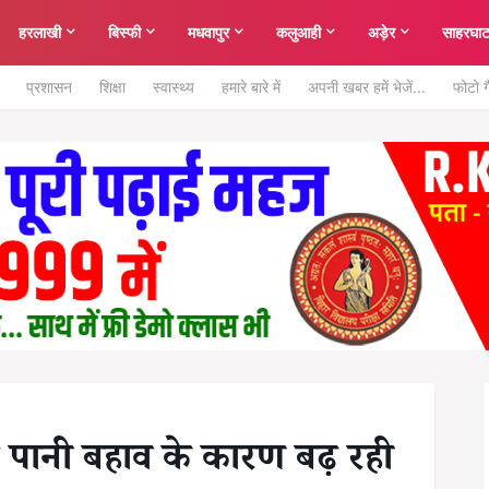
हरलाखी
बिस्फी
मधवापुर
कलुआही
अड़ेर
साहरघा
प्रशासन
शिक्षा
स्वास्थ्य
हमारे बारे में
अपनी खबर हमें भेजें...
फोटो ग
ंदे पानी बहाव के कारण बढ़ रही