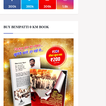
300k
360k
306k
1.8k
BUY BENIPATTI 0 KM BOOK