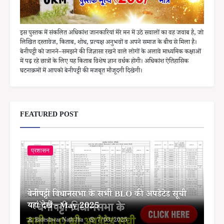
इस पुस्तक में संकलित अधिकांश जानकारियां मेरे मन में उठे सवालों का वह जवाब है, जो
लिखित दस्तावेज, किताब, शोध, प्रत्यक्ष अनुभवों व अपने समाज के बीच से मिला है।
बेनीपट्टी को जानने–समझने की जिज्ञासा रखने वाले लोगों के अलावे माध्यमिक कक्षाओं
में पढ़ रहे छात्रों के लिए यह किताब विशेष ज्ञान वर्धक होगी। अधिकांश ऐतिहासिक
घटनाक्रमों में आपको बेनीपट्टी की मजबूत मौजूदगी दिखेगी।
FEATURED POST
प्रशासन
बेनीपट्टी विधानसभा के सभी BLO की अपडेटेड सूची
यहां देखें - May 2025
Bideshwar Nath Jha
7/03/2025