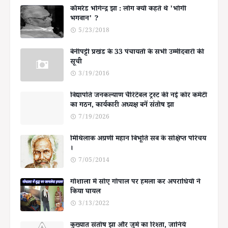
कॉमरेड भोगेन्द्र झा : लोग क्यों कहते थे 'भोगी
भगवान' ?
5/23/2018
बेनीपट्टी प्रखंड के 33 पंचायतों के सभी उम्मीदवारों की
सूची
3/19/2016
विद्यापति जनकल्याण चैरिटेबल ट्रस्ट की नई कोर कमेटी
का गठन, कार्यकारी अध्यक्ष बनें संतोष झा
7/19/2026
मिथिलाक अग्रणी महान बिभूति सब के संक्षिप्त परिचय
।
7/05/2014
गोशाला में सोए गोपाल पर हमला कर अपराधियों ने
किया घायल
3/13/2022
कुख्यात संतोष झा और जुर्म का रिश्ता, जानिये