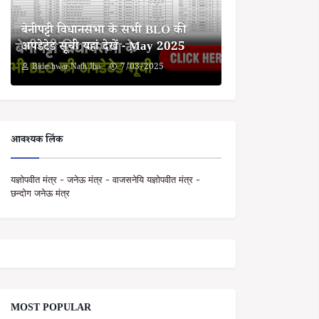
बेनीपट्टी विधानसभा के सभी BLO की
अपडेटेड सूची यहां देखें - May 2025
Bideshwar Nath Jha
7/03/2025
आवश्यक लिंक
यज्ञोपवीत मंत्र - जनेऊ मंत्र - वाजसनेयि यज्ञोपवीत मंत्र -
छन्दोग जनेऊ मंत्र
MOST POPULAR