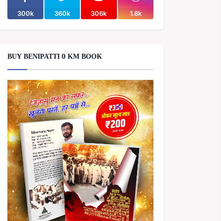
300k
360k
306k
1.8k
BUY BENIPATTI 0 KM BOOK