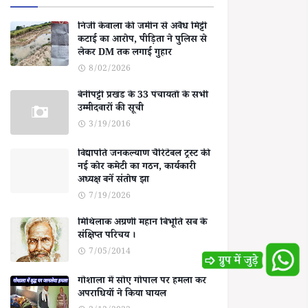
निजी केवाला की जमीन से अवैध मिट्टी
कटाई का आरोप, पीड़िता ने पुलिस से
लेकर DM तक लगाई गुहार
8/02/2026
बेनीपट्टी प्रखंड के 33 पंचायतों के सभी
उम्मीदवारों की सूची
3/19/2016
विद्यापति जनकल्याण चैरिटेबल ट्रस्ट की
नई कोर कमेटी का गठन, कार्यकारी
अध्यक्ष बनें संतोष झा
7/19/2026
मिथिलाक अग्रणी महान बिभूति सब के
संक्षिप्त परिचय ।
7/05/2014
गोशाला में सोए गोपाल पर हमला कर
अपराधियों ने किया घायल