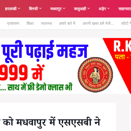
हरलाखी
बिस्फी
मधवापुर
कलुआही
अड़ेर
साहरघा
प्रशासन
शिक्षा
स्वास्थ्य
हमारे बारे में
अपनी खबर हमें भेजें...
फोटो ग
ी को मधवापुर में एसएसबी ने