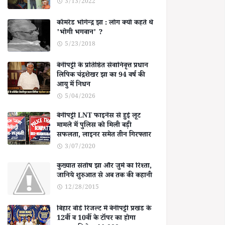
3/13/2022
कॉमरेड भोगेन्द्र झा : लोग क्यों कहते थे
'भोगी भगवान' ?
5/23/2018
बेनीपट्टी के प्रतिष्ठित सेवानिवृत्त प्रधान
लिपिक चंद्रशेखर झा का 94 वर्ष की
आयु में निधन
5/04/2026
बेनीपट्टी LNT फाइनेंस से हुई लूट
मामले में पुलिस को मिली बड़ी
सफलता, लाइनर समेत तीन गिरफ्तार
3/07/2020
कुख्यात संतोष झा और जुर्म का रिश्ता,
जानिये शुरुआत से अब तक की कहानी
12/28/2015
बिहार बोर्ड रिजल्ट में बेनीपट्टी प्रखंड के
12वीं व 10वीं के टॉपर का होगा