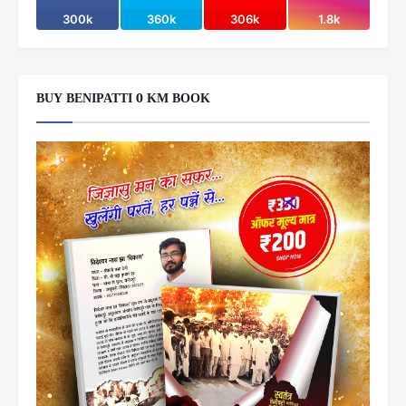
300k
360k
306k
1.8k
BUY BENIPATTI 0 KM BOOK