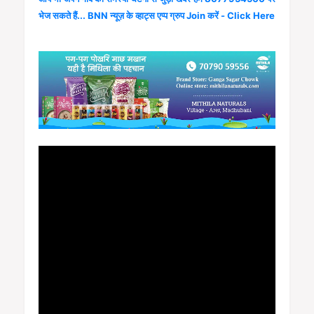
भेज सकते हैं... BNN न्यूज़ के व्हाट्स एप्प ग्रुप Join करें - Click Here