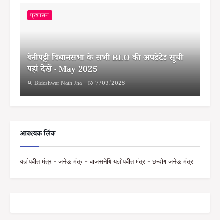
प्रशासन
बेनीपट्टी विधानसभा के सभी BLO की अपडेटेड सूची
यहां देखें - May 2025
Bideshwar Nath Jha
7/03/2025
आवश्यक लिंक
यज्ञोपवीत मंत्र - जनेऊ मंत्र - वाजसनेयि यज्ञोपवीत मंत्र - छन्दोग जनेऊ मंत्र