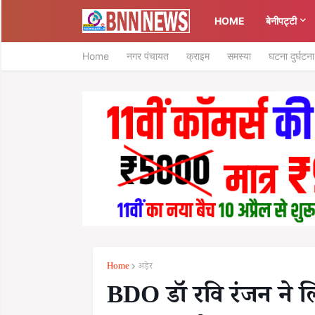
HOME
बेनीपट्टी
Home
नगर पंचायत
क्राइम
समस्या
घटना दुर्घटना
Home
अड़ेर
BDO डॉ रवि रंजन ने लि