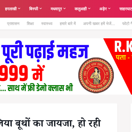
हरलाखी
बिस्फी
मधवापुर
कलुआही
अड़ेर
साहरघा
प्रशासन
शिक्षा
स्वास्थ्य
हमारे बारे में
अपनी खबर हमें भेजें...
फोटो ग
या बूथों का जायजा, हो रही