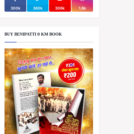
300k
360k
306k
1.8k
BUY BENIPATTI 0 KM BOOK