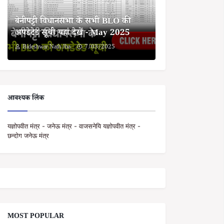
बेनीपट्टी विधानसभा के सभी BLO की
अपडेटेड सूची यहां देखें - May 2025
Bideshwar Nath Jha
7/03/2025
आवश्यक लिंक
यज्ञोपवीत मंत्र - जनेऊ मंत्र - वाजसनेयि यज्ञोपवीत मंत्र -
छन्दोग जनेऊ मंत्र
MOST POPULAR