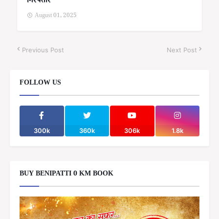
गिरफ्तार
August 01, 2025
Previous Post
Next Post
FOLLOW US
300k
360k
306k
1.8k
BUY BENIPATTI 0 KM BOOK