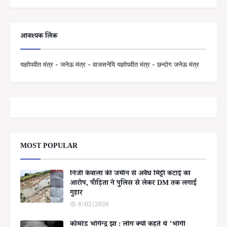
आवश्यक लिंक
यज्ञोपवीत मंत्र - जनेऊ मंत्र - वाजसनेयि यज्ञोपवीत मंत्र - छन्दोग जनेऊ मंत्र
MOST POPULAR
निजी केवाला की जमीन से अवैध मिट्टी कटाई का
आरोप, पीड़िता ने पुलिस से लेकर DM तक लगाई
गुहार
8/02/2026
कॉमरेड भोगेन्द्र झा : लोग क्यों कहते थे 'भोगी