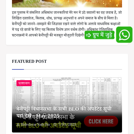
इस पुस्तक में संकलित अधिकांश जानकारियां मेरे मन में उठे सवालों का वह जवाब है, जो
लिखित दस्तावेज, किताब, शोध, प्रत्यक्ष अनुभवों व अपने समाज के बीच से मिला है।
बेनीपट्टी को जानने–समझने की जिज्ञासा रखने वाले लोगों के अलावे माध्यमिक कक्षाओं
में पढ़ रहे छात्रों के लिए यह किताब विशेष ज्ञान वर्धक होगी। अधिकांश ऐतिहासिक
घटनाक्रमों में आपको बेनीपट्टी की मजबूत मौजूदगी दिखेगी।
FEATURED POST
प्रशासन
बेनीपट्टी विधानसभा के सभी BLO की अपडेटेड सूची
यहां देखें - May 2025
Bideshwar Nath Jha
7/03/2025