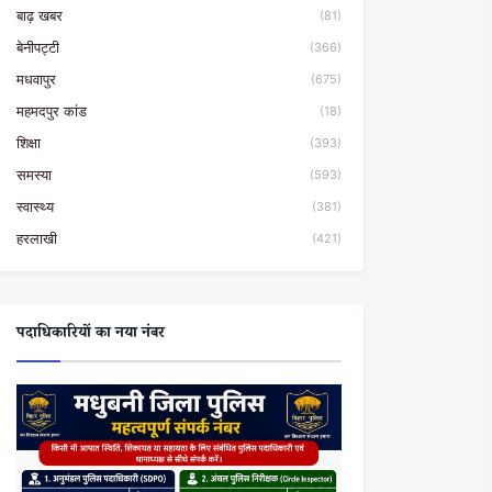
बाढ़ खबर
(81)
बेनीपट्टी
(366)
मधवापुर
(675)
महमदपुर कांड
(18)
शिक्षा
(393)
समस्या
(593)
स्वास्थ्य
(381)
हरलाखी
(421)
पदाधिकारियों का नया नंबर