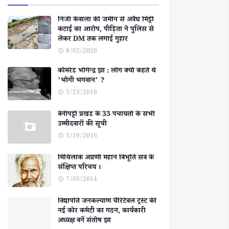
निजी केवाला की जमीन से अवैध मिट्टी
कटाई का आरोप, पीड़िता ने पुलिस से
लेकर DM तक लगाई गुहार
8/02/2026
कॉमरेड भोगेन्द्र झा : लोग क्यों कहते थे
'भोगी भगवान' ?
5/23/2018
बेनीपट्टी प्रखंड के 33 पंचायतों के सभी
उम्मीदवारों की सूची
3/19/2016
मिथिलाक अग्रणी महान बिभूति सब के
संक्षिप्त परिचय ।
7/05/2014
विद्यापति जनकल्याण चैरिटेबल ट्रस्ट की
नई कोर कमेटी का गठन, कार्यकारी
अध्यक्ष बनें संतोष झा