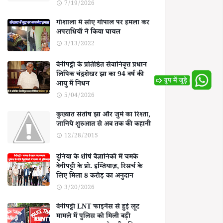
7/19/2026
गोशाला में सोए गोपाल पर हमला कर
अपराधियों ने किया घायल
3/13/2022
बेनीपट्टी के प्रतिष्ठित सेवानिवृत्त प्रधान
लिपिक चंद्रशेखर झा का 94 वर्ष की
आयु में निधन
5/04/2026
कुख्यात संतोष झा और जुर्म का रिश्ता,
जानिये शुरुआत से अब तक की कहानी
12/28/2015
दुनिया के शीर्ष वैज्ञानिकों में चमके
बेनीपट्टी के प्रो. इम्तियाज़, रिसर्च के
लिए मिला 8 करोड़ का अनुदान
3/20/2026
बेनीपट्टी LNT फाइनेंस से हुई लूट
मामले में पुलिस को मिली बड़ी