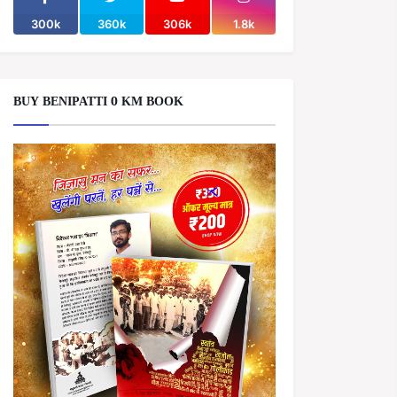
300k
360k
306k
1.8k
BUY BENIPATTI 0 KM BOOK