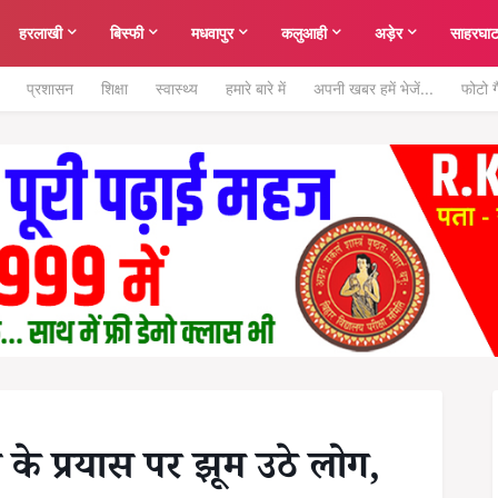
हरलाखी
बिस्फी
मधवापुर
कलुआही
अड़ेर
साहरघा
प्रशासन
शिक्षा
स्वास्थ्य
हमारे बारे में
अपनी खबर हमें भेजें...
फोटो ग
वी के प्रयास पर झूम उठे लोग,