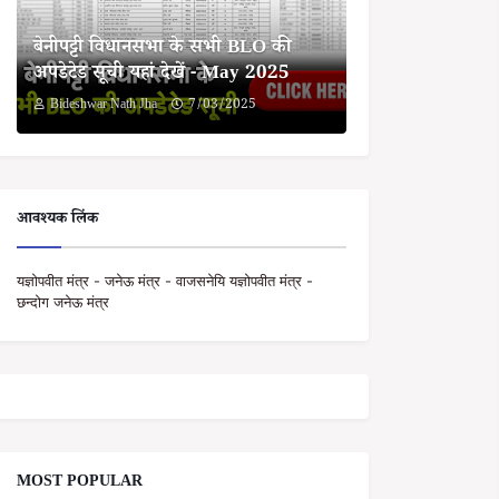
बेनीपट्टी विधानसभा के सभी BLO की
अपडेटेड सूची यहां देखें - May 2025
Bideshwar Nath Jha
7/03/2025
आवश्यक लिंक
यज्ञोपवीत मंत्र - जनेऊ मंत्र - वाजसनेयि यज्ञोपवीत मंत्र -
छन्दोग जनेऊ मंत्र
MOST POPULAR