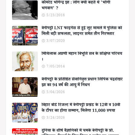
कॉमरेड भोगेन्द्र झा : लोग क्यों कहते थे 'भोगी
भगवान' ?
5/23/2018
बेनीपट्टी LNT फाइनेंस से हुई लूट मामले में पुलिस को
मिली बड़ी सफलता, लाइनर समेत तीन गिरफ्तार
3/07/2020
मिथिलाक अग्रणी महान बिभूति सब के संक्षिप्त परिचय
।
7/05/2014
बेनीपट्टी के प्रतिष्ठित सेवानिवृत्त प्रधान लिपिक चंद्रशेखर
झा का 94 वर्ष की आयु में निधन
5/04/2026
बिहार बोर्ड रिजल्ट में बेनीपट्टी प्रखंड के 12वीं व 10वीं
के टॉपर का होगा सम्मान, मिलेगा 11,000 रुपया
3/24/2026
दुनिया के शीर्ष वैज्ञानिकों में चमके बेनीपट्टी के प्रो.