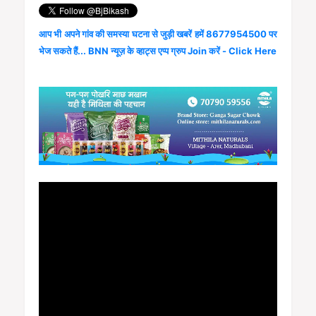
आप भी अपने गांव की समस्या घटना से जुड़ी खबरें हमें 8677954500 पर
भेज सकते हैं... BNN न्यूज़ के व्हाट्स एप्प ग्रुप Join करें - Click Here