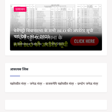
प्रशासन
बेनीपट्टी विधानसभा के सभी BLO की अपडेटेड सूची
यहां देखें - May 2025
Bideshwar Nath Jha
7/03/2025
आवश्यक लिंक
यज्ञोपवीत मंत्र - जनेऊ मंत्र - वाजसनेयि यज्ञोपवीत मंत्र - छन्दोग जनेऊ मंत्र