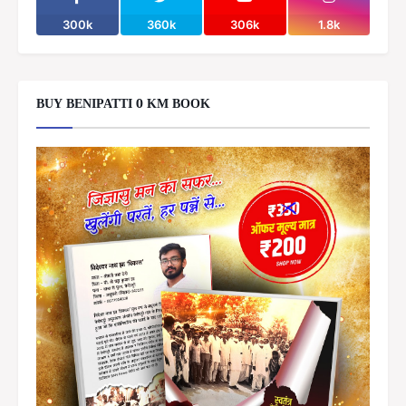
300k
360k
306k
1.8k
BUY BENIPATTI 0 KM BOOK