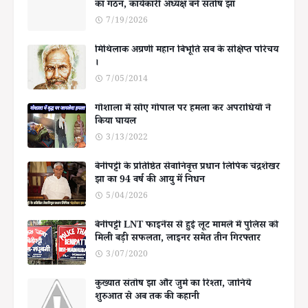
का गठन, कार्यकारी अध्यक्ष बनें संतोष झा
7/19/2026
मिथिलाक अग्रणी महान बिभूति सब के संक्षिप्त परिचय
।
7/05/2014
गोशाला में सोए गोपाल पर हमला कर अपराधियों ने
किया घायल
3/13/2022
बेनीपट्टी के प्रतिष्ठित सेवानिवृत्त प्रधान लिपिक चंद्रशेखर
झा का 94 वर्ष की आयु में निधन
5/04/2026
बेनीपट्टी LNT फाइनेंस से हुई लूट मामले में पुलिस को
मिली बड़ी सफलता, लाइनर समेत तीन गिरफ्तार
3/07/2020
कुख्यात संतोष झा और जुर्म का रिश्ता, जानिये
शुरुआत से अब तक की कहानी