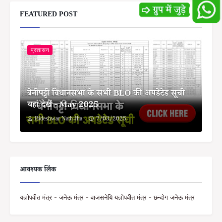
FEATURED POST
प्रशासन
बेनीपट्टी विधानसभा के सभी BLO की अपडेटेड सूची
यहां देखें - May 2025
Bideshwar Nath Jha
7/03/2025
आवश्यक लिंक
यज्ञोपवीत मंत्र - जनेऊ मंत्र - वाजसनेयि यज्ञोपवीत मंत्र - छन्दोग जनेऊ मंत्र