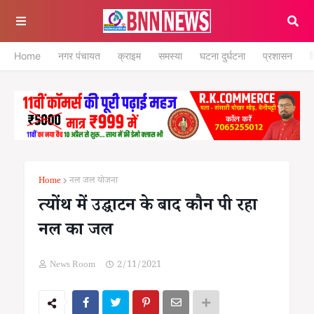
Home
नगर पंचायत
क्राइम
समस्या
घटना दुर्घटना
प्रशासन
श
Home
नल जल योजना
त्योंथ में उद्घाटन के बाद कौन पी रहा
नल का जल
News Room
2/11/2021