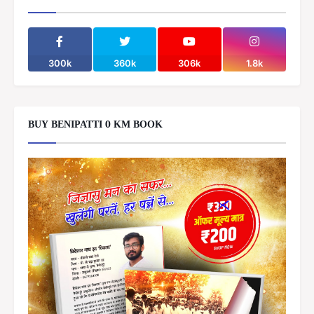
300k
360k
306k
1.8k
BUY BENIPATTI 0 KM BOOK