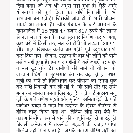
फानन में कई अधूरी पड़ी योजनाओं को भी उद््घाटन करा
दिया गया। जो अब भी अधूरा पड़ा हुआ है। ऐसे अधूरे
योजनाओं को पूर्ण दिखा कर राशि निकासी की भी
संभावना बन रही है। जिसकी जांच हो तो भारी घोटाला
सामने आ सकता है। त्योंथ पंचायत के वार्ड न0-04 के
खनुआटोल में 18 लाख 47 हजार 817 रुपये की लागत
से नल जल योजना के तहत स्ट्रक्चर निर्माण कराया गया,
कुछ घरों में किसी तरह नल की टोंटी भी लटका दिया गया
और पाइप बिछाकर करीब चार महीने पूर्व उद््घाटन भी
करा दिया गया। लेकिन, उद्घाटन के बाद भी लोगों को पानी
नसीब नहीं हुआ है। इन चार महीनों में कई जगहों पर पाईप
व नल टूट चुके है। ग्रामीणों की माने तो योजना को
जनप्रतिनिधियों ने लूटखसोट की भेंट चढ़ा दी है। उधर,
सूत्रों की माने तो मिलीभगत कर योजना का एमबी बुक
कर राशि निकासी कर ली गई है। जो सीधे तौर पर राशि
गबन का मामला बनता दिख रहा है। वहीं वार्ड सदस्य मंजू
देवी के पति गणेश महतो और मुखिया अनिता देवी के पति
जागेश्वर यादव ने कहा कि उद्घाटन के दौरान जेनरेटर से
बोरिंग चालू किया गया था। लेकिन लोड नही लेने के
कारण नियमित रूप से पानी की आपूर्ति नही हो पा रही है।
बिजली कनेक्शन में तकनीकी गड़बड़ी की वजह पर्याप्त
वोल्टेज नही मिल पाता है, जिसके कारण बोरिंग नहीं चल