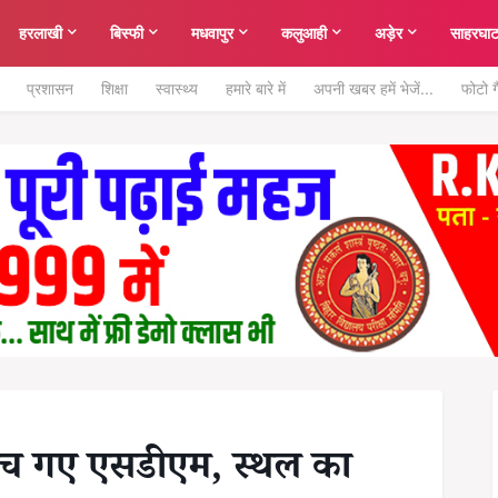
हरलाखी
बिस्फी
मधवापुर
कलुआही
अड़ेर
साहरघा
प्रशासन
शिक्षा
स्वास्थ्य
हमारे बारे में
अपनी खबर हमें भेजें...
फोटो ग
ंच गए एसडीएम, स्थल का