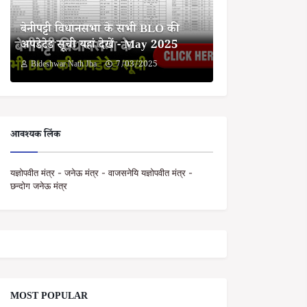
बेनीपट्टी विधानसभा के सभी BLO की
अपडेटेड सूची यहां देखें - May 2025
Bideshwar Nath Jha
7/03/2025
आवश्यक लिंक
यज्ञोपवीत मंत्र - जनेऊ मंत्र - वाजसनेयि यज्ञोपवीत मंत्र -
छन्दोग जनेऊ मंत्र
MOST POPULAR