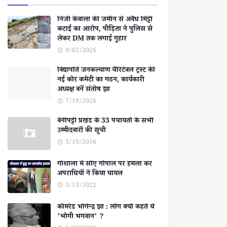
निजी केवाला की जमीन से अवैध मिट्टी
कटाई का आरोप, पीड़िता ने पुलिस से
लेकर DM तक लगाई गुहार
8/02/2026
विद्यापति जनकल्याण चैरिटेबल ट्रस्ट की
नई कोर कमेटी का गठन, कार्यकारी
अध्यक्ष बनें संतोष झा
7/19/2026
बेनीपट्टी प्रखंड के 33 पंचायतों के सभी
उम्मीदवारों की सूची
3/19/2016
गोशाला में सोए गोपाल पर हमला कर
अपराधियों ने किया घायल
3/13/2022
कॉमरेड भोगेन्द्र झा : लोग क्यों कहते थे
'भोगी भगवान' ?