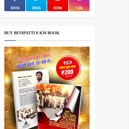
300k
360k
306k
1.8k
BUY BENIPATTI 0 KM BOOK