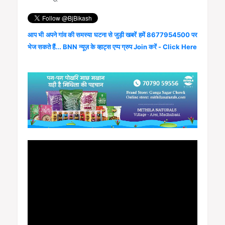
आप भी अपने गांव की समस्या घटना से जुड़ी खबरें हमें 8677954500 पर
भेज सकते हैं... BNN न्यूज़ के व्हाट्स एप्प ग्रुप Join करें - Click Here