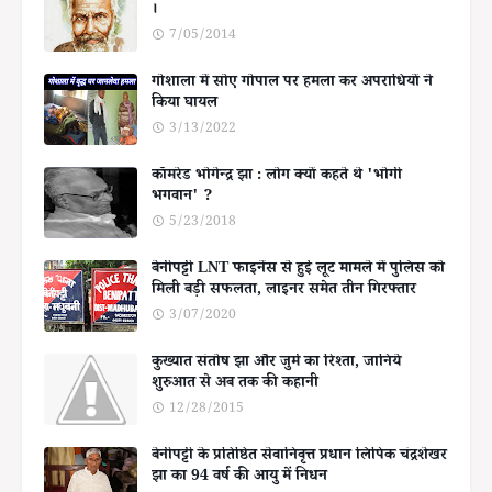
।
7/05/2014
गोशाला में सोए गोपाल पर हमला कर अपराधियों ने
किया घायल
3/13/2022
कॉमरेड भोगेन्द्र झा : लोग क्यों कहते थे 'भोगी
भगवान' ?
5/23/2018
बेनीपट्टी LNT फाइनेंस से हुई लूट मामले में पुलिस को
मिली बड़ी सफलता, लाइनर समेत तीन गिरफ्तार
3/07/2020
कुख्यात संतोष झा और जुर्म का रिश्ता, जानिये
शुरुआत से अब तक की कहानी
12/28/2015
बेनीपट्टी के प्रतिष्ठित सेवानिवृत्त प्रधान लिपिक चंद्रशेखर
झा का 94 वर्ष की आयु में निधन