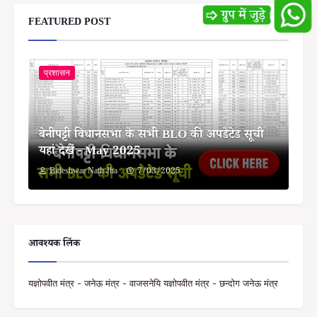
FEATURED POST
प्रशासन
बेनीपट्टी विधानसभा के सभी BLO की अपडेटेड सूची
यहां देखें - May 2025
Bideshwar Nath Jha
7/03/2025
आवश्यक लिंक
यज्ञोपवीत मंत्र - जनेऊ मंत्र - वाजसनेयि यज्ञोपवीत मंत्र - छन्दोग जनेऊ मंत्र