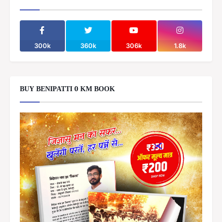
300k
360k
306k
1.8k
BUY BENIPATTI 0 KM BOOK