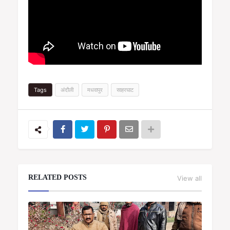
Tags
अंदौली
मधवापुर
साहरघाट
RELATED POSTS
View all