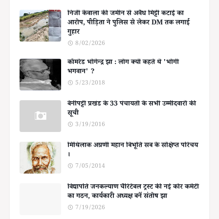
निजी केवाला की जमीन से अवैध मिट्टी कटाई का
आरोप, पीड़िता ने पुलिस से लेकर DM तक लगाई
गुहार
8/02/2026
कॉमरेड भोगेन्द्र झा : लोग क्यों कहते थे 'भोगी
भगवान' ?
5/23/2018
बेनीपट्टी प्रखंड के 33 पंचायतों के सभी उम्मीदवारों की
सूची
3/19/2016
मिथिलाक अग्रणी महान बिभूति सब के संक्षिप्त परिचय
।
7/05/2014
विद्यापति जनकल्याण चैरिटेबल ट्रस्ट की नई कोर कमेटी
का गठन, कार्यकारी अध्यक्ष बनें संतोष झा
7/19/2026