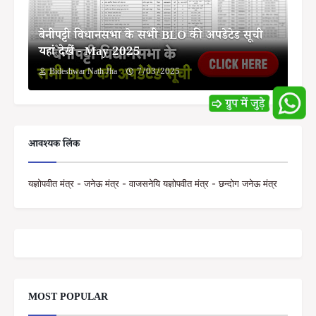
बेनीपट्टी विधानसभा के सभी BLO की अपडेटेड सूची
यहां देखें - May 2025
Bideshwar Nath Jha
7/03/2025
आवश्यक लिंक
यज्ञोपवीत मंत्र - जनेऊ मंत्र - वाजसनेयि यज्ञोपवीत मंत्र - छन्दोग जनेऊ मंत्र
MOST POPULAR