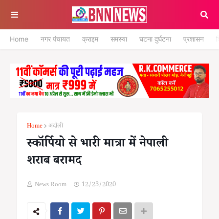
Home
नगर पंचायत
क्राइम
समस्या
घटना दुर्घटना
प्रशासन
श
Home
अंदौली
स्कॉर्पियो से भारी मात्रा में नेपाली
शराब बरामद
News Room
12/23/2020