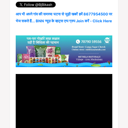
आप भी अपने गांव की समस्या घटना से जुड़ी खबरें हमें 8677954500 पर
भेज सकते हैं... BNN न्यूज़ के व्हाट्स एप्प ग्रुप Join करें - Click Here